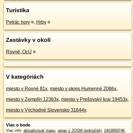
Turistika
Petrác hory
¤
,
Hrby
¤
Zastávky v okolí
Rovné,,OcÚ
¤
V kategóriách
miesto v Rovné 81x
,
miesto v okres Humenné 2086x
,
miesto v Zemplín 12363x
,
miesto v Prešovský kraj 19453x
,
miesto v Východné Slovensko 31644x
Viac o bode
Viac info:
aktualizovať mapu
,
uprav v JOSM (pokročilé)
,
1403859746
,