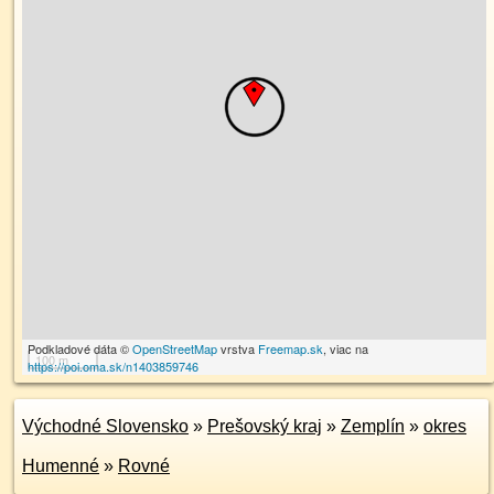
Podkladové dáta ©
OpenStreetMap
vrstva
Freemap.sk
, viac na
100 m
https://poi.oma.sk/n1403859746
Východné Slovensko
»
Prešovský kraj
»
Zemplín
»
okres
Humenné
»
Rovné