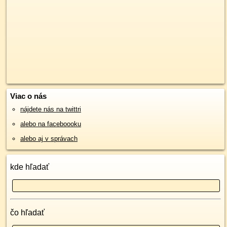
Viac o nás
nájdete nás na twittri
alebo na faceboooku
alebo aj v správach
kde hľadať
čo hľadať