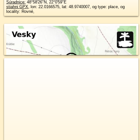
Súradnice:
48°58'26"N
,
22°0'59"E
stiahni GPX
, lon: 22.0166575, lat: 48.9740007, og type: place, og
locality: Rovné,