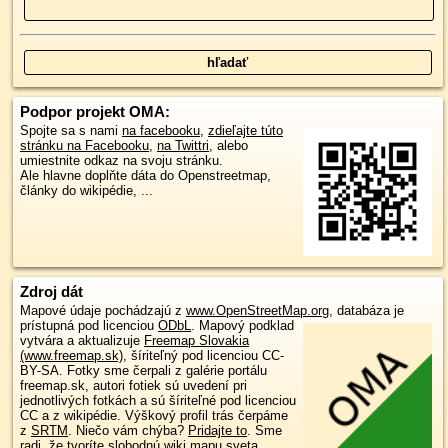
Podpor projekt OMA:
Spojte sa s nami
na facebooku
,
zdieľajte túto
stránku na Facebooku
,
na Twittri
, alebo
umiestnite odkaz na svoju stránku.
Ale hlavne doplňte dáta do Openstreetmap,
články do wikipédie, ...
Zdroj dát
Mapové údaje pochádzajú z
www.OpenStreetMap.org
, databáza je
prístupná pod licenciou
ODbL
.
Mapový podklad
vytvára a aktualizuje
Freemap Slovakia
(www.freemap.sk)
, šíriteľný pod licenciou CC-
BY-SA. Fotky sme čerpali z galérie portálu
freemap.sk, autori fotiek sú uvedení pri
jednotlivých fotkách a sú šíriteľné pod licenciou
CC a z wikipédie. Výškový profil trás čerpáme
z
SRTM
. Niečo vám chýba?
Pridajte to
. Sme
radi, že tvoríte slobodnú wiki mapu sveta.