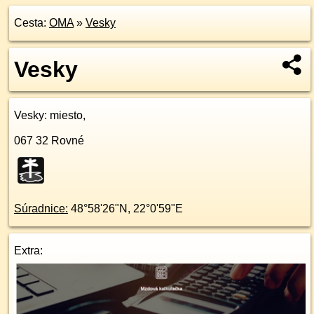
Cesta:
OMA
»
Vesky
Vesky
Vesky
: miesto,
067 32
Rovné
Súradnice:
48°58'26"N
,
22°0'59"E
Extra: