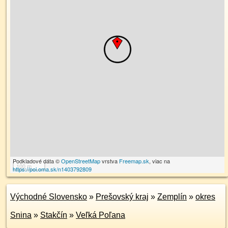
Podkladové dáta ©
OpenStreetMap
vrstva
Freemap.sk
, viac na
100 m
https://poi.oma.sk/n1403792809
Východné Slovensko
»
Prešovský kraj
»
Zemplín
»
okres
Snina
»
Stakčín
»
Veľká Poľana