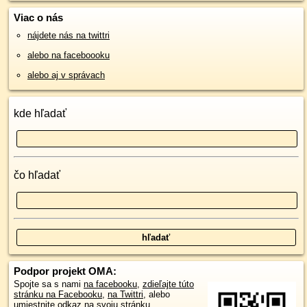
Viac o nás
nájdete nás na twittri
alebo na faceboooku
alebo aj v správach
kde hľadať
čo hľadať
Podpor projekt OMA:
Spojte sa s nami
na facebooku
,
zdieľajte túto
stránku na Facebooku
,
na Twittri
, alebo
umiestnite odkaz na svoju stránku.