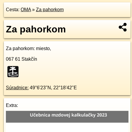
Cesta:
OMA
»
Za pahorkom
Za pahorkom
Za pahorkom
: miesto,
067 61
Stakčín
Súradnice:
49°6'23"N
,
22°18'42"E
Extra: