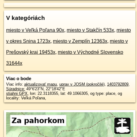
V kategóriách
miesto v Veľká Poľana 90x
,
miesto v Stakčín 533x
,
miesto
v okres Snina 1723x
,
miesto v Zemplín 12363x
,
miesto v
Prešovský kraj 19453x
,
miesto v Východné Slovensko
31644x
Viac o bode
Viac info:
aktualizovať mapu
,
uprav v JOSM (pokročilé)
,
1403792809
,
Súradnice:
49°6'23"N
,
22°18'42"E
stiahni GPX
, lon: 22.3118355, lat: 49.1066305, og type: place, og
locality: Veľká Poľana,