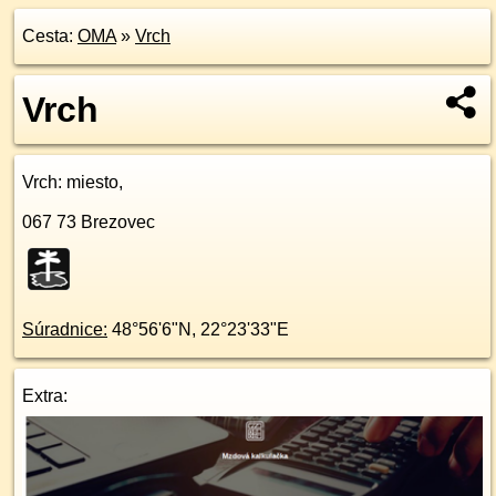
Cesta:
OMA
»
Vrch
Vrch
Vrch
: miesto,
067 73
Brezovec
Súradnice:
48°56'6"N
,
22°23'33"E
Extra: