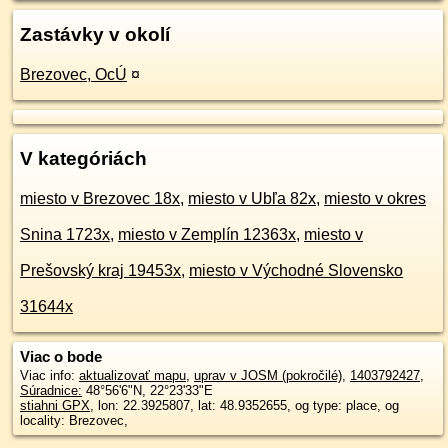
Zastávky v okolí
Brezovec, OcÚ
¤
V kategóriách
miesto v Brezovec 18x
,
miesto v Ubľa 82x
,
miesto v okres
Snina 1723x
,
miesto v Zemplín 12363x
,
miesto v
Prešovský kraj 19453x
,
miesto v Východné Slovensko
31644x
Viac o bode
Viac info:
aktualizovať mapu
,
uprav v JOSM (pokročilé)
,
1403792427
,
Súradnice:
48°56'6"N
,
22°23'33"E
stiahni GPX
, lon: 22.3925807, lat: 48.9352655, og type: place, og
locality: Brezovec,