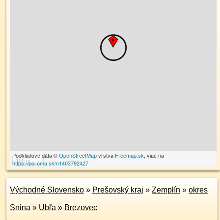
Podkladové dáta ©
OpenStreetMap
vrstva
Freemap.sk
, viac na
100 m
https://poi.oma.sk/n1403792427
Východné Slovensko
»
Prešovský kraj
»
Zemplín
»
okres
Snina
»
Ubľa
»
Brezovec