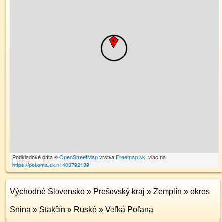
Podkladové dáta ©
OpenStreetMap
vrstva
Freemap.sk
, viac na
100 m
https://poi.oma.sk/n1403792139
Východné Slovensko
»
Prešovský kraj
»
Zemplín
»
okres
Snina
»
Stakčín
»
Ruské
»
Veľká Poľana