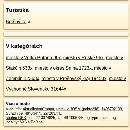
Turistika
Boršovice
¤
V kategóriách
miesto v Veľká Poľana 90x
,
miesto v Ruské 96x
,
miesto v
Stakčín 533x
,
miesto v okres Snina 1723x
,
miesto v
Zemplín 12363x
,
miesto v Prešovský kraj 19453x
,
miesto v
Východné Slovensko 31644x
Viac o bode
Viac info:
aktualizovať mapu
,
uprav v JOSM (pokročilé)
,
1403792139
,
Súradnice:
49°6'34"N
,
22°20'14"E
stiahni GPX
, lon: 22.3374825, lat: 49.1096785, og type: place, og
locality: Veľká Poľana,