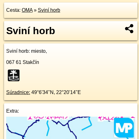
Cesta:
OMA
»
Sviní horb
Sviní horb
Sviní horb
: miesto,
067 61
Stakčín
Súradnice:
49°6'34"N
,
22°20'14"E
Extra: