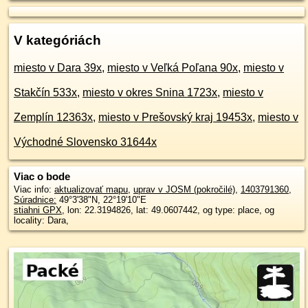
V kategóriách
miesto v Dara 39x
,
miesto v Veľká Poľana 90x
,
miesto v
Stakčín 533x
,
miesto v okres Snina 1723x
,
miesto v
Zemplín 12363x
,
miesto v Prešovský kraj 19453x
,
miesto v
Východné Slovensko 31644x
Viac o bode
Viac info:
aktualizovať mapu
,
uprav v JOSM (pokročilé)
,
1403791360
,
Súradnice:
49°3'38"N
,
22°19'10"E
stiahni GPX
, lon: 22.3194826, lat: 49.0607442, og type: place, og
locality: Dara,