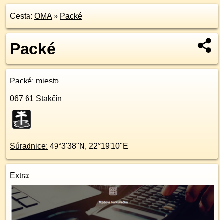
Cesta:
OMA
»
Packé
Packé
Packé
: miesto,
067 61
Stakčín
Súradnice:
49°3'38"N
,
22°19'10"E
Extra: