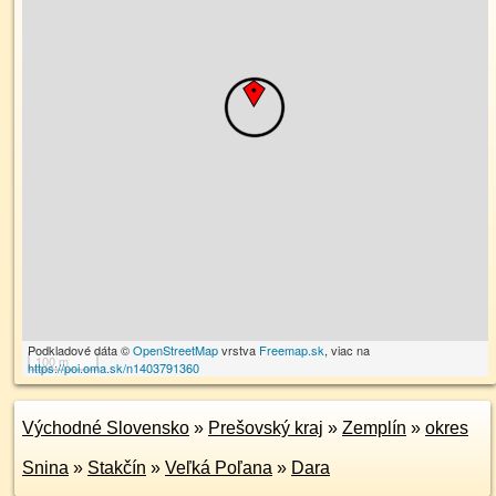
Podkladové dáta ©
OpenStreetMap
vrstva
Freemap.sk
, viac na
100 m
https://poi.oma.sk/n1403791360
Východné Slovensko
»
Prešovský kraj
»
Zemplín
»
okres
Snina
»
Stakčín
»
Veľká Poľana
»
Dara