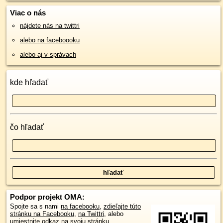
Viac o nás
nájdete nás na twittri
alebo na faceboooku
alebo aj v správach
kde hľadať
čo hľadať
Podpor projekt OMA:
Spojte sa s nami
na facebooku
,
zdieľajte túto
stránku na Facebooku
,
na Twittri
, alebo
umiestnite odkaz na svoju stránku.