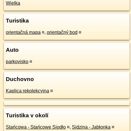
Wielka
Turistika
orientačná mapa
¤
,
orientačný bod
¤
Auto
parkovisko
¤
Duchovno
Kaplica rekolekcyjna
¤
Turistika v okolí
Stańcowa - Stańcowe Siodło
¤
,
Sidzina - Jabłonka
¤