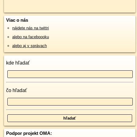
Viac o nás
nájdete nás na twittri
alebo na faceboooku
alebo aj v správach
kde hľadať
čo hľadať
Podpor projekt OMA: