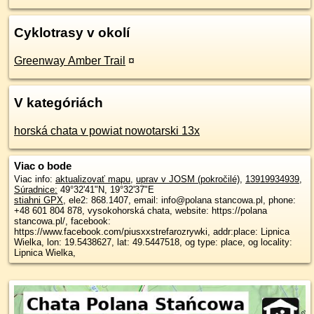
Cyklotrasy v okolí
Greenway Amber Trail
¤
V kategóriách
horská chata v powiat nowotarski 13x
Viac o bode
Viac info:
aktualizovať mapu
,
uprav v JOSM (pokročilé)
,
13919934939
,
Súradnice:
49°32'41"N
,
19°32'37"E
stiahni GPX
, ele2: 868.1407, email: info@polana stancowa.pl, phone:
+48 601 804 878, vysokohorská chata, website: https://polana
stancowa.pl/, facebook:
https://www.facebook.com/piusxxstrefarozrywki, addr:place: Lipnica
Wielka, lon: 19.5438627, lat: 49.5447518, og type: place, og locality:
Lipnica Wielka,