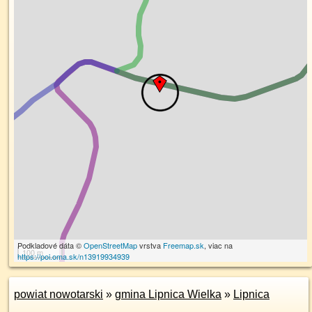
Podkladové dáta ©
OpenStreetMap
vrstva
Freemap.sk
, viac na
100 m
https://poi.oma.sk/n13919934939
powiat nowotarski
»
gmina Lipnica Wielka
»
Lipnica