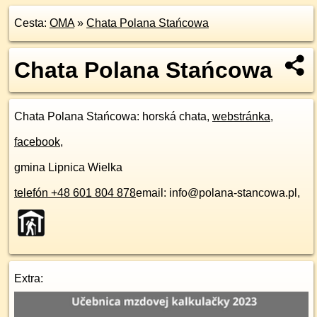
Cesta:
OMA
»
Chata Polana Stańcowa
Chata Polana Stańcowa
Chata Polana Stańcowa
: horská chata,
webstránka
,
facebook
,
gmina Lipnica Wielka
telefón +48 601 804 878
email: info@polana-stancowa.pl,
Extra: