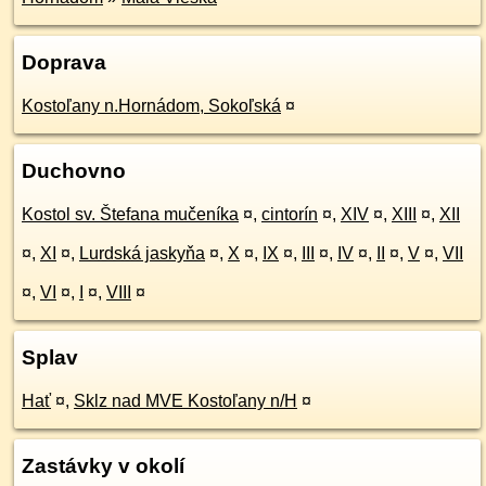
Doprava
Kostoľany n.Hornádom, Sokoľská
¤
Duchovno
Kostol sv. Štefana mučeníka
¤
,
cintorín
¤
,
XIV
¤
,
XIII
¤
,
XII
¤
,
XI
¤
,
Lurdská jaskyňa
¤
,
X
¤
,
IX
¤
,
III
¤
,
IV
¤
,
II
¤
,
V
¤
,
VII
¤
,
VI
¤
,
I
¤
,
VIII
¤
Splav
Hať
¤
,
Sklz nad MVE Kostoľany n/H
¤
Zastávky v okolí