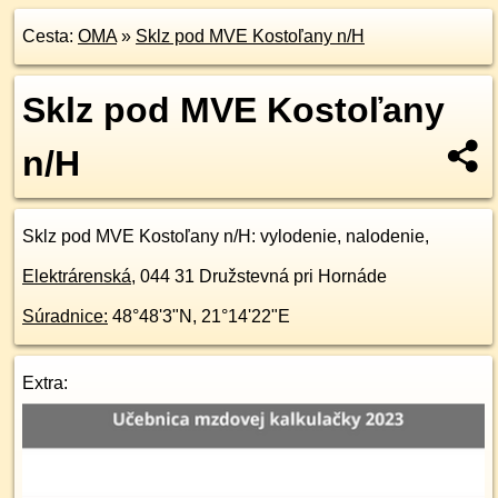
Cesta:
OMA
»
Sklz pod MVE Kostoľany n/H
Sklz pod MVE Kostoľany
n/H
Sklz pod MVE Kostoľany n/H
: vylodenie, nalodenie,
Elektrárenská
,
044 31
Družstevná pri Hornáde
Súradnice:
48°48'3"N
,
21°14'22"E
Extra: