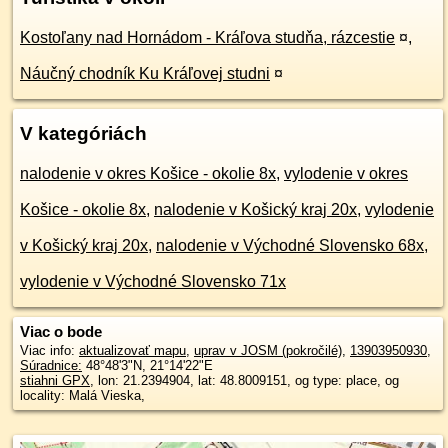
Kostoľany nad Hornádom - Kráľova studňa, rázcestie
¤
,
Náučný chodník Ku Kráľovej studni
¤
V kategóriách
nalodenie v okres Košice - okolie 8x
,
vylodenie v okres
Košice - okolie 8x
,
nalodenie v Košický kraj 20x
,
vylodenie
v Košický kraj 20x
,
nalodenie v Východné Slovensko 68x
,
vylodenie v Východné Slovensko 71x
Viac o bode
Viac info:
aktualizovať mapu
,
uprav v JOSM (pokročilé)
,
13903950930
,
Súradnice:
48°48'3"N
,
21°14'22"E
stiahni GPX
, lon: 21.2394904, lat: 48.8009151, og type: place, og
locality: Malá Vieska,