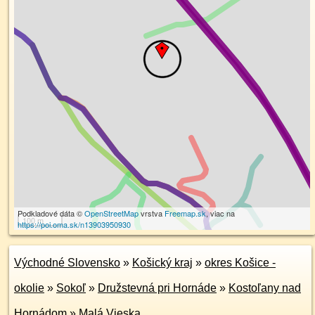
Podkladové dáta ©
OpenStreetMap
vrstva
Freemap.sk
, viac na
100 m
https://poi.oma.sk/n13903950930
Východné Slovensko
»
Košický kraj
»
okres Košice -
okolie
»
Sokoľ
»
Družstevná pri Hornáde
»
Kostoľany nad
Hornádom
»
Malá Vieska