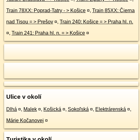
Train 78XX: Poprad-Tatry - > Košice
¤
,
Train 85XX: Čierna
nad Tisou = > Prešov
¤
,
Train 240: Košice = > Praha hl. n.
¤
,
Train 241: Praha hl. n. = > Košice
¤
Ulice v okolí
Dlhá
¤
,
Malek
¤
,
Košická
¤
,
Sokoľská
¤
,
Elektrárenská
¤
,
Márie Kočanovej
¤
Turistika v okolí