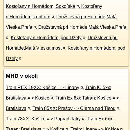
Kostoľany n.Hornádom, Sokoľská
¤
,
Kostoľany
n.Hornádom, centrum
¤
,
Družstevná pri Hornáde,Malá
Vieska,Prefa
¤
,
Družstevná pri Hornáde,Malá Vieska,Prefa
¤
,
Kostoľany n.Hornádom, pod Dzely
¤
,
Družstevná pri
Hornáde,Malá Vieska,most
¤
,
Kostoľany n.Hornádom, pod
Dzely
¤
MHD v okolí
Train REX 19XX: Košice = > Lipany
¤
,
Train IC 5xx:
Bratislava = > Košice
¤
,
Train Ex 6xx Tatran: Košice = >
Bratislava
¤
,
Train 85XX: Prešov - > Čierna nad Tisou
¤
,
Train 78XX: Košice = > Poprad-Tatry
¤
,
Train Ex 6xx
Tatran: Bratislava = > Košice
¤
,
Train: Lipany - > Košice
¤
,