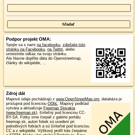
Podpor projekt OMA:
Spojte sa s nami
na facebooku
,
zdieľajte túto
stránku na Facebooku
,
na Twittri
, alebo
umiestnite odkaz na svoju stránku.
Ale hlavne doplňte dáta do Openstreetmap,
články do wikipédie, ...
Zdroj dát
Mapové údaje pochádzajú z
www.OpenStreetMap.org
, databáza je
prístupná pod licenciou
ODbL
.
Mapový podklad
vytvára a aktualizuje
Freemap Slovakia
(www.freemap.sk)
, šíriteľný pod licenciou CC-
BY-SA. Fotky sme čerpali z galérie portálu
freemap.sk, autori fotiek sú uvedení pri
jednotlivých fotkách a sú šíriteľné pod licenciou
CC a z wikipédie. Výškový profil trás čerpáme