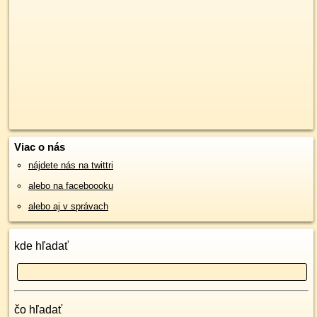
Viac o nás
nájdete nás na twittri
alebo na faceboooku
alebo aj v správach
kde hľadať
čo hľadať