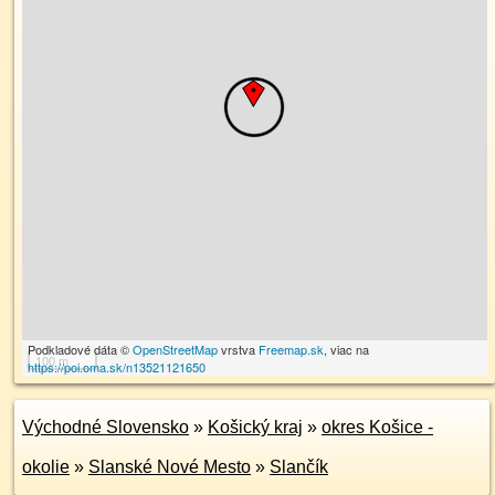
Podkladové dáta ©
OpenStreetMap
vrstva
Freemap.sk
, viac na
100 m
https://poi.oma.sk/n13521121650
Východné Slovensko
»
Košický kraj
»
okres Košice -
okolie
»
Slanské Nové Mesto
»
Slančík