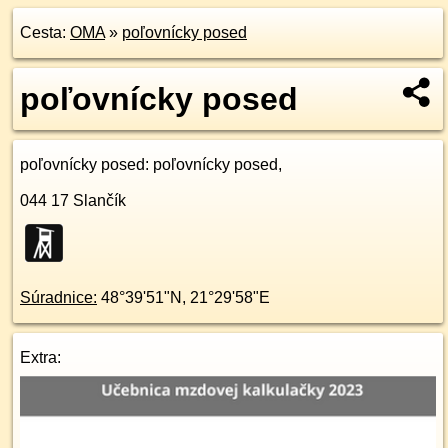
Cesta:
OMA
»
poľovnícky posed
poľovnícky posed
poľovnícky posed
: poľovnícky posed,
044 17
Slančík
Súradnice:
48°39'51"N
,
21°29'58"E
Extra: