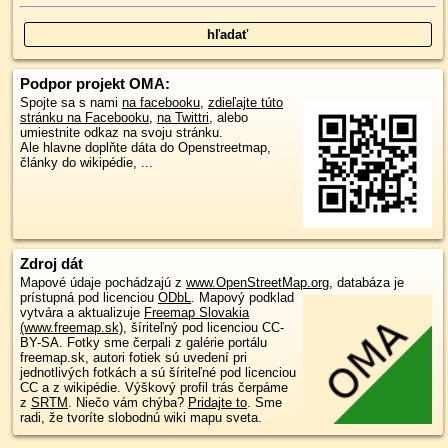
Podpor projekt OMA:
Spojte sa s nami
na facebooku
,
zdieľajte túto
stránku na Facebooku
,
na Twittri
, alebo
umiestnite odkaz na svoju stránku.
Ale hlavne doplňte dáta do Openstreetmap,
články do wikipédie, ...
Zdroj dát
Mapové údaje pochádzajú z
www.OpenStreetMap.org
, databáza je
prístupná pod licenciou
ODbL
.
Mapový podklad
vytvára a aktualizuje
Freemap Slovakia
(www.freemap.sk)
, šíriteľný pod licenciou CC-
BY-SA. Fotky sme čerpali z galérie portálu
freemap.sk, autori fotiek sú uvedení pri
jednotlivých fotkách a sú šíriteľné pod licenciou
CC a z wikipédie. Výškový profil trás čerpáme
z
SRTM
. Niečo vám chýba?
Pridajte to
. Sme
radi, že tvoríte slobodnú wiki mapu sveta.