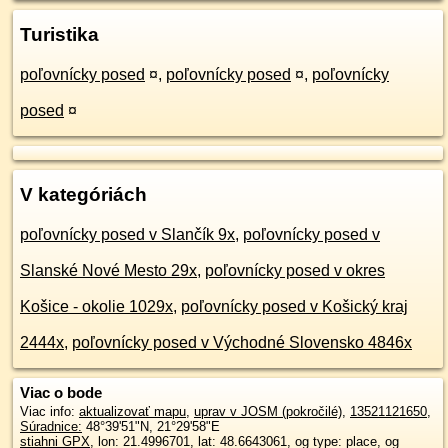
Turistika
poľovnícky posed
¤
,
poľovnícky posed
¤
,
poľovnícky
posed
¤
V kategóriách
poľovnícky posed v Slančík 9x
,
poľovnícky posed v
Slanské Nové Mesto 29x
,
poľovnícky posed v okres
Košice - okolie 1029x
,
poľovnícky posed v Košický kraj
2444x
,
poľovnícky posed v Východné Slovensko 4846x
Viac o bode
Viac info:
aktualizovať mapu
,
uprav v JOSM (pokročilé)
,
13521121650
,
Súradnice:
48°39'51"N
,
21°29'58"E
stiahni GPX
, lon: 21.4996701, lat: 48.6643061, og type: place, og