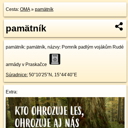
Cesta:
OMA
»
pamätník
pamätník
pamätník
: pamätník, názvy: Pomník padlým vojákům Rudé
armády v Praskačce
Súradnice:
50°10'25"N
,
15°44'40"E
Extra: