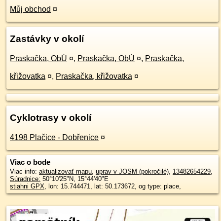
Můj obchod
¤
Zastávky v okolí
Praskačka, ObÚ
¤
,
Praskačka, ObÚ
¤
,
Praskačka,
křižovatka
¤
,
Praskačka, křižovatka
¤
Cyklotrasy v okolí
4198 Plačice - Dobřenice
¤
Viac o bode
Viac info:
aktualizovať mapu
,
uprav v JOSM (pokročilé)
,
13482654229
,
Súradnice:
50°10'25"N
,
15°44'40"E
stiahni GPX
, lon: 15.744471, lat: 50.173672, og type: place,