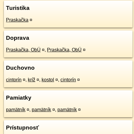
Turistika
Praskačka
¤
Doprava
Praskačka, ObÚ
¤
,
Praskačka, ObÚ
¤
Duchovno
cintorín
¤
,
kríž
¤
,
kostol
¤
,
cintorín
¤
Pamiatky
pamätník
¤
,
pamätník
¤
,
pamätník
¤
Prístupnosť