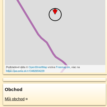
Podkladové dáta ©
OpenStreetMap
vrstva
Freemap.sk
, viac na
100 m
https://poi.oma.sk/n13482654229
Obchod
Můj obchod
¤