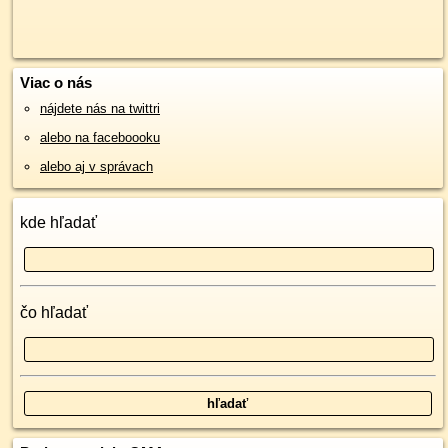
Viac o nás
nájdete nás na twittri
alebo na faceboooku
alebo aj v správach
kde hľadať
čo hľadať