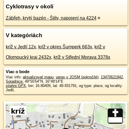
Cyklotrasy v okolí
Zábřeh, krytý bazén - Štíty, napojení na 4224
¤
V kategóriách
kríž v Jedlí 12x
,
kríž v okres Šumperk 663x
,
kríž v
Olomoucký kraj 2432x
,
kríž v Střední Morava 3378x
Viac o bode
Viac info:
aktualizovať mapu
,
uprav v JOSM (pokročilé)
,
13470621942
,
Súradnice:
49°55'54"N
,
16°48'14"E
stiahni GPX
, lon: 16.80405, lat: 49.931791, og type: place, og locality:
Jedlí,