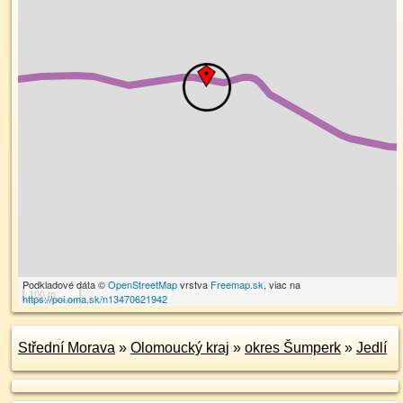
Podkladové dáta ©
OpenStreetMap
vrstva
Freemap.sk
, viac na
100 m
https://poi.oma.sk/n13470621942
Střední Morava
»
Olomoucký kraj
»
okres Šumperk
»
Jedlí