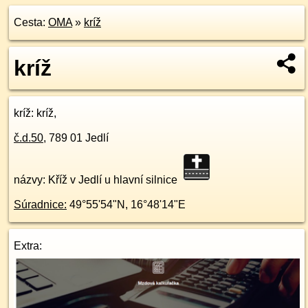
Cesta:
OMA
»
kríž
kríž
kríž
: kríž,
č.d.
50
,
789 01
Jedlí
názvy: Kříž v Jedlí u hlavní silnice
Súradnice:
49°55'54"N
,
16°48'14"E
Extra: