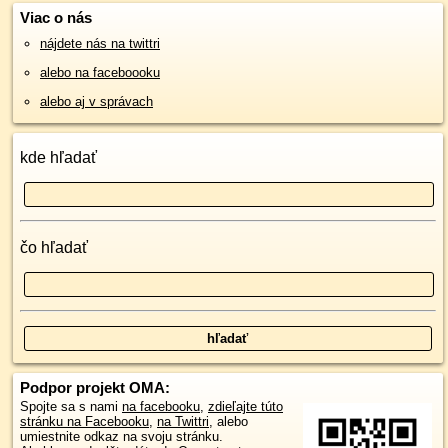
Viac o nás
nájdete nás na twittri
alebo na faceboooku
alebo aj v správach
kde hľadať
čo hľadať
Podpor projekt OMA:
Spojte sa s nami
na facebooku
,
zdieľajte túto
stránku na Facebooku
,
na Twittri
, alebo
umiestnite odkaz na svoju stránku.