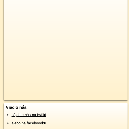
Viac o nás
nájdete nás na twittri
alebo na faceboooku