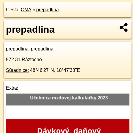
Cesta:
OMA
»
prepadlina
prepadlina
prepadlina
: prepadlina,
972 31
Ráztočno
Súradnice:
48°46'27"N
,
18°47'38"E
Extra: