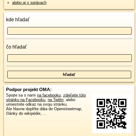
alebo aj v správach
kde hľadať
čo hľadať
Podpor projekt OMA:
Spojte sa s nami
na facebooku
,
zdieľajte túto
stránku na Facebooku
,
na Twittri
, alebo
umiestnite odkaz na svoju stránku.
Ale hlavne doplňte dáta do Openstreetmap,
články do wikipédie, ...