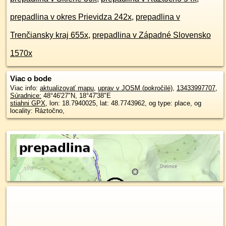
prepadlina v okres Prievidza 242x
,
prepadlina v
Trenčiansky kraj 655x
,
prepadlina v Západné Slovensko
1570x
Viac o bode
Viac info:
aktualizovať mapu
,
uprav v JOSM (pokročilé)
,
13433997707
,
Súradnice:
48°46'27"N
,
18°47'38"E
stiahni GPX
, lon: 18.7940025, lat: 48.7743962, og type: place, og
locality: Ráztočno,