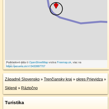
Podkladové dáta ©
OpenStreetMap
vrstva
Freemap.sk
, viac na
100 m
https://poi.oma.sk/n13433997707
Západné Slovensko
»
Trenčiansky kraj
»
okres Prievidza
»
Sklené
»
Ráztočno
Turistika