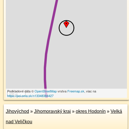
Podkladové dáta ©
OpenStreetMap
vrstva
Freemap.sk
, viac na
100 m
https://poi.oma.sk/n13348384427
Jihovýchod
»
Jihomoravský kraj
»
okres Hodonín
»
Velká
nad Veličkou