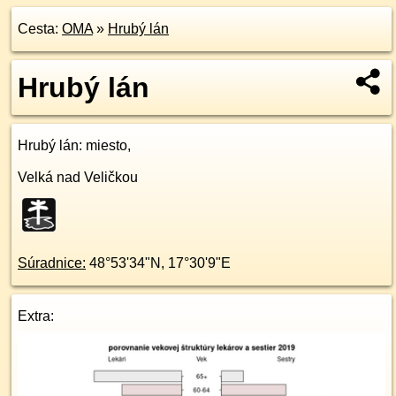
Cesta:
OMA
»
Hrubý lán
Hrubý lán
Hrubý lán
: miesto,
Velká nad Veličkou
Súradnice:
48°53'34"N
,
17°30'9"E
Extra: