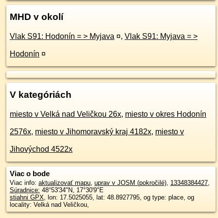
MHD v okolí
Vlak S91: Hodonín = > Myjava
¤
,
Vlak S91: Myjava = >
Hodonín
¤
V kategóriách
miesto v Velká nad Veličkou 26x
,
miesto v okres Hodonín
2576x
,
miesto v Jihomoravský kraj 4182x
,
miesto v
Jihovýchod 4522x
Viac o bode
Viac info:
aktualizovať mapu
,
uprav v JOSM (pokročilé)
,
13348384427
,
Súradnice:
48°53'34"N
,
17°30'9"E
stiahni GPX
, lon: 17.5025055, lat: 48.8927795, og type: place, og
locality: Velká nad Veličkou,