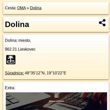
Cesta:
OMA
»
Dolina
Dolina
Dolina
: miesto,
962 21
Lieskovec
Súradnice:
48°35'12"N
,
19°10'22"E
Extra: