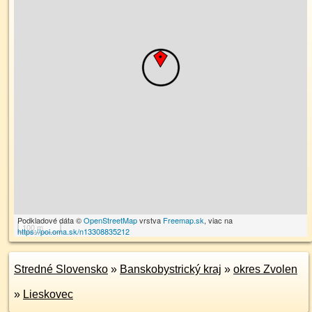
Podkladové dáta ©
OpenStreetMap
vrstva
Freemap.sk
, viac na
100 m
https://poi.oma.sk/n13308835212
Stredné Slovensko
»
Banskobystrický kraj
»
okres Zvolen
»
Lieskovec