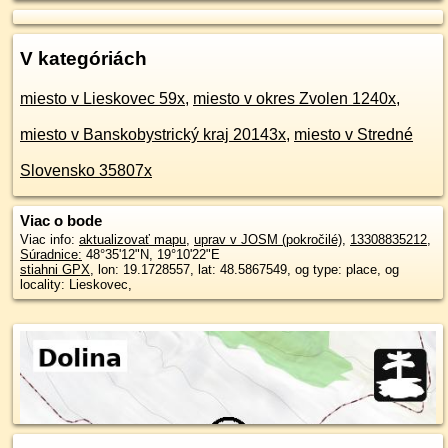
V kategóriách
miesto v Lieskovec 59x
,
miesto v okres Zvolen 1240x
,
miesto v Banskobystrický kraj 20143x
,
miesto v Stredné
Slovensko 35807x
Viac o bode
Viac info:
aktualizovať mapu
,
uprav v JOSM (pokročilé)
,
13308835212
,
Súradnice:
48°35'12"N
,
19°10'22"E
stiahni GPX
, lon: 19.1728557, lat: 48.5867549, og type: place, og
locality: Lieskovec,