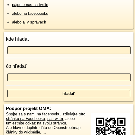
nájdete nás na twittri
alebo na faceboooku
alebo aj v správach
kde hľadať
čo hľadať
Podpor projekt OMA:
Spojte sa s nami
na facebooku
,
zdieľajte túto
stránku na Facebooku
,
na Twittri
, alebo
umiestnite odkaz na svoju stránku.
Ale hlavne doplňte dáta do Openstreetmap,
články do wikipédie, ...