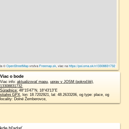
ta ©
OpenStreetMap
vrstva
Freemap.sk
, viac na
https://poi.oma.sk/n13308831732
Viac o bode
Viac info:
aktualizovať mapu
,
uprav v JOSM (pokročilé)
,
13308831732
,
Súradnice:
48°15'47"N
,
18°43'13"E
stiahni GPX
, lon: 18.7202921, lat: 48.2633206, og type: place, og
locality: Dolné Žemberovce,
kde hľadať