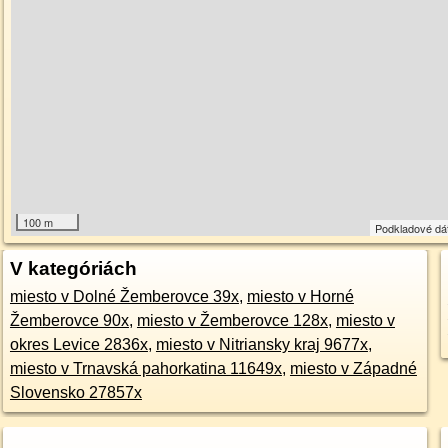
100 m
Podkladové dá
V kategóriách
miesto v Dolné Žemberovce 39x
,
miesto v Horné
Žemberovce 90x
,
miesto v Žemberovce 128x
,
miesto v
okres Levice 2836x
,
miesto v Nitriansky kraj 9677x
,
miesto v Trnavská pahorkatina 11649x
,
miesto v Západné
Slovensko 27857x