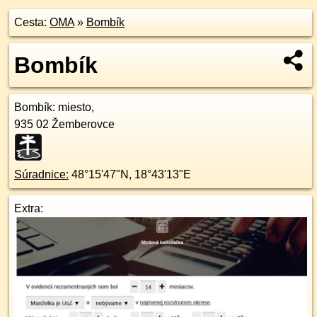
Cesta:
OMA
»
Bombík
Bombík
Bombík
: miesto,
935 02
Žemberovce
Súradnice:
48°15'47"N
,
18°43'13"E
Extra: