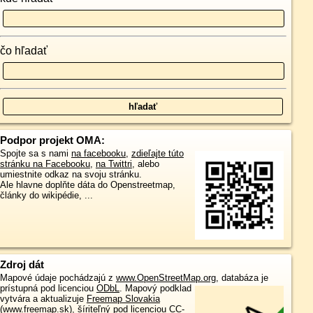
čo hľadať
Podpor projekt OMA:
Spojte sa s nami
na facebooku
,
zdieľajte túto
stránku na Facebooku
,
na Twittri
, alebo
umiestnite odkaz na svoju stránku.
Ale hlavne doplňte dáta do Openstreetmap,
články do wikipédie, ...
Zdroj dát
Mapové údaje pochádzajú z
www.OpenStreetMap.org
, databáza je
prístupná pod licenciou
ODbL
.
Mapový podklad
vytvára a aktualizuje
Freemap Slovakia
(www.freemap.sk)
, šíriteľný pod licenciou CC-