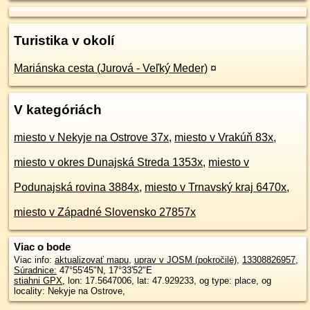
Turistika v okolí
Mariánska cesta (Jurová - Veľký Meder)
¤
V kategóriách
miesto v Nekyje na Ostrove 37x
,
miesto v Vrakúň 83x
,
miesto v okres Dunajská Streda 1353x
,
miesto v
Podunajská rovina 3884x
,
miesto v Trnavský kraj 6470x
,
miesto v Západné Slovensko 27857x
Viac o bode
Viac info:
aktualizovať mapu
,
uprav v JOSM (pokročilé)
,
13308826957
,
Súradnice:
47°55'45"N
,
17°33'52"E
stiahni GPX
, lon: 17.5647006, lat: 47.929233, og type: place, og
locality: Nekyje na Ostrove,