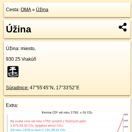
Cesta:
OMA
»
Úžina
Úžina
Úžina
: miesto,
930 25
Vrakúň
Súradnice:
47°55'45"N
,
17°33'52"E
Extra: