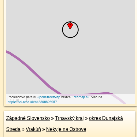
Podkladové dáta ©
OpenStreetMap
vrstva
Freemap.sk
, viac na
100 m
https://poi.oma.sk/n13308826957
Západné Slovensko
»
Trnavský kraj
»
okres Dunajská
Streda
»
Vrakúň
»
Nekyje na Ostrove