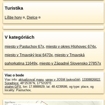
Turistika
Líštie hory
¤
,
Dielce
¤
V kategóriách
miesto v Pastuchov 67x
,
miesto v okres Hlohovec 674x
,
miesto v Trnavský kraj 6470x
,
miesto v Trnavská
pahorkatina 11649x
,
miesto v Západné Slovensko 27857x
Viac o bode
Viac info:
aktualizovať mapu
,
uprav v JOSM (pokročilé)
,
13308826822
,
Súradnice:
48°25'26"N
,
17°53'20"E
stiahni GPX
, lon: 17.8888929, lat: 48.4239586, og type: place, og
locality: Pastuchov,