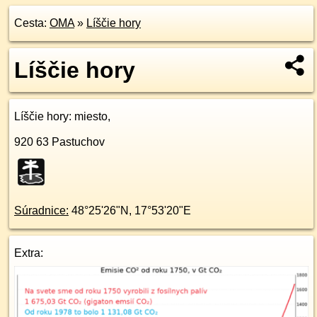
Cesta:
OMA
»
Líščie hory
Líščie hory
Líščie hory
: miesto,
920 63
Pastuchov
Súradnice:
48°25'26"N
,
17°53'20"E
Extra: