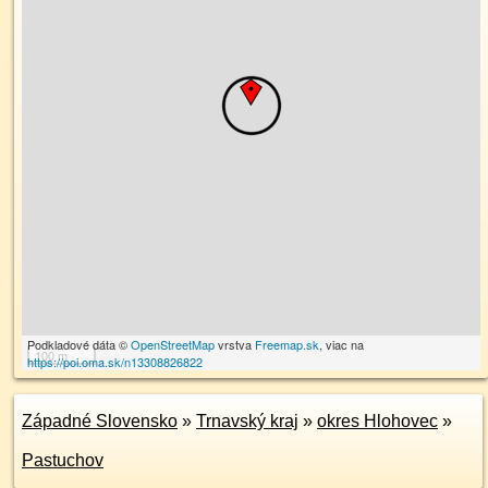
Podkladové dáta ©
OpenStreetMap
vrstva
Freemap.sk
, viac na
100 m
https://poi.oma.sk/n13308826822
Západné Slovensko
»
Trnavský kraj
»
okres Hlohovec
»
Pastuchov