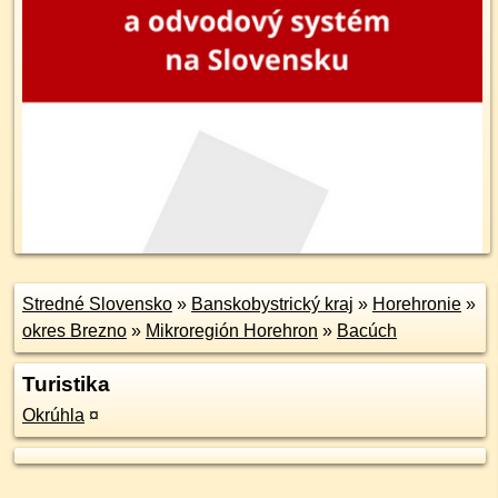
Stredné Slovensko
»
Banskobystrický kraj
»
Horehronie
»
okres Brezno
»
Mikroregión Horehron
»
Bacúch
Turistika
Okrúhla
¤