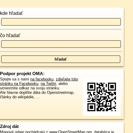
kde hľadať
čo hľadať
Podpor projekt OMA:
Spojte sa s nami
na facebooku
,
zdieľajte túto
stránku na Facebooku
,
na Twittri
, alebo
umiestnite odkaz na svoju stránku.
Ale hlavne doplňte dáta do Openstreetmap,
články do wikipédie, ...
Zdroj dát
Mapové údaje pochádzajú z
www.OpenStreetMap.org
, databáza je