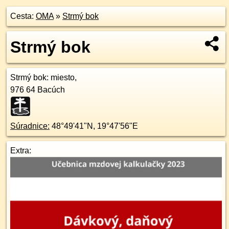
Cesta:
OMA
»
Strmý bok
Strmý bok
Strmý bok
: miesto,
976 64
Bacúch
Súradnice:
48°49'41"N
,
19°47'56"E
Extra: