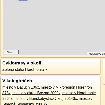
100 m
Podkladové dá
Cyklotrasy v okolí
Zelená stuha Horehronia
¤
V kategóriách
miesto v Bacúch 106x
,
miesto v Mikroregión Horehron
873x
,
miesto v okres Brezno 2009x
,
miesto v Horehronie
3864x
,
miesto v Banskobystrický kraj 20143x
,
miesto v
Stredné Slovensko 35807x