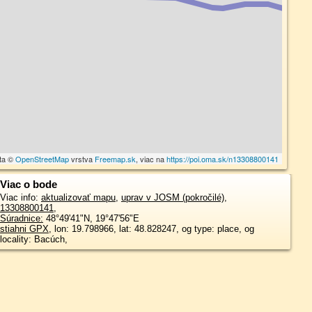
ta ©
OpenStreetMap
vrstva
Freemap.sk
, viac na
https://poi.oma.sk/n13308800141
Viac o bode
Viac info:
aktualizovať mapu
,
uprav v JOSM (pokročilé)
,
13308800141
,
Súradnice:
48°49'41"N
,
19°47'56"E
stiahni GPX
, lon: 19.798966, lat: 48.828247, og type: place, og
locality: Bacúch,