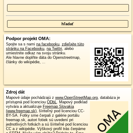
Podpor projekt OMA:
Spojte sa s nami
na facebooku
,
zdieľajte túto
stránku na Facebooku
,
na Twittri
, alebo
umiestnite odkaz na svoju stránku.
Ale hlavne doplňte dáta do Openstreetmap,
články do wikipédie, ...
Zdroj dát
Mapové údaje pochádzajú z
www.OpenStreetMap.org
, databáza je
prístupná pod licenciou
ODbL
.
Mapový podklad
vytvára a aktualizuje
Freemap Slovakia
(www.freemap.sk)
, šíriteľný pod licenciou CC-
BY-SA. Fotky sme čerpali z galérie portálu
freemap.sk, autori fotiek sú uvedení pri
jednotlivých fotkách a sú šíriteľné pod licenciou
CC a z wikipédie. Výškový profil trás čerpáme