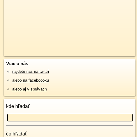
Viac o nás
nájdete nás na twittri
alebo na faceboooku
alebo aj v správach
kde hľadať
čo hľadať