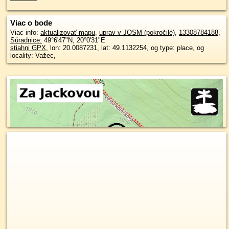
Viac o bode
Viac info:
aktualizovať mapu
,
uprav v JOSM (pokročilé)
,
13308784188
,
Súradnice:
49°6'47"N
,
20°0'31"E
stiahni GPX
, lon: 20.0087231, lat: 49.1132254, og type: place, og
locality: Važec,