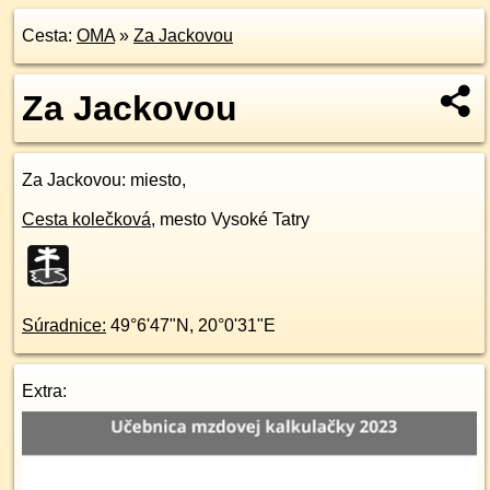
Cesta:
OMA
»
Za Jackovou
Za Jackovou
Za Jackovou
: miesto,
Cesta kolečková
,
mesto Vysoké Tatry
Súradnice:
49°6'47"N
,
20°0'31"E
Extra: