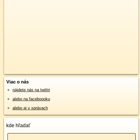
Viac o nás
nájdete nás na twittri
alebo na faceboooku
alebo aj v správach
kde hľadať