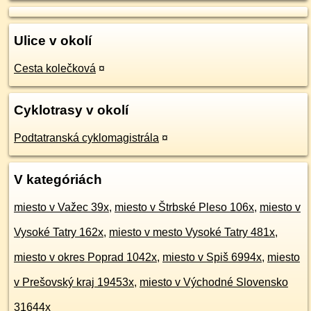
Ulice v okolí
Cesta kolečková
¤
Cyklotrasy v okolí
Podtatranská cyklomagistrála
¤
V kategóriách
miesto v Važec 39x
,
miesto v Štrbské Pleso 106x
,
miesto v
Vysoké Tatry 162x
,
miesto v mesto Vysoké Tatry 481x
,
miesto v okres Poprad 1042x
,
miesto v Spiš 6994x
,
miesto
v Prešovský kraj 19453x
,
miesto v Východné Slovensko
31644x