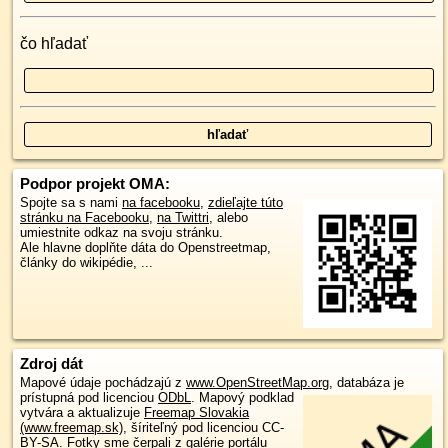
čo hľadať
Podpor projekt OMA:
Spojte sa s nami
na facebooku
,
zdieľajte túto
stránku na Facebooku
,
na Twittri
, alebo
umiestnite odkaz na svoju stránku.
Ale hlavne doplňte dáta do Openstreetmap,
články do wikipédie, ...
Zdroj dát
Mapové údaje pochádzajú z
www.OpenStreetMap.org
, databáza je
prístupná pod licenciou
ODbL
.
Mapový podklad
vytvára a aktualizuje
Freemap Slovakia
(www.freemap.sk)
, šíriteľný pod licenciou CC-
BY-SA. Fotky sme čerpali z galérie portálu