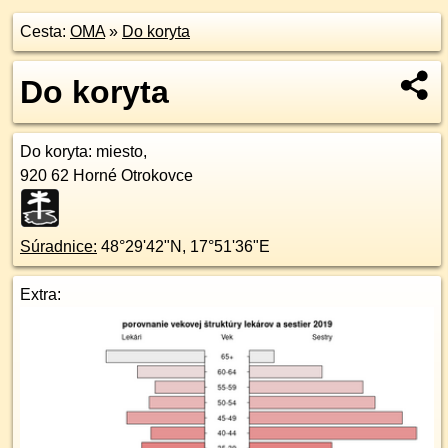
Cesta:
OMA
»
Do koryta
Do koryta
Do koryta
: miesto,
920 62
Horné Otrokovce
Súradnice:
48°29'42"N
,
17°51'36"E
Extra: