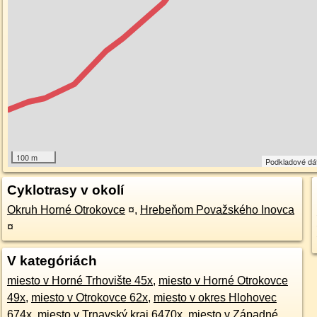
100 m
Podkladové dá
Cyklotrasy v okolí
Okruh Horné Otrokovce
¤
,
Hrebeňom Považského Inovca
¤
V kategóriách
miesto v Horné Trhovište 45x
,
miesto v Horné Otrokovce
49x
,
miesto v Otrokovce 62x
,
miesto v okres Hlohovec
674x
,
miesto v Trnavský kraj 6470x
,
miesto v Západné