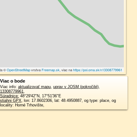
ta ©
OpenStreetMap
vrstva
Freemap.sk
, viac na
https://poi.oma.sk/n13308779961
Viac o bode
Viac info:
aktualizovať mapu
,
uprav v JOSM (pokročilé)
,
13308779961
,
Súradnice:
48°29'42"N
,
17°51'36"E
stiahni GPX
, lon: 17.8602306, lat: 48.4950887, og type: place, og
locality: Horné Trhovište,