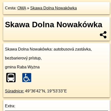
Cesta:
OMA
»
Skawa Dolna Nowakówka
Skawa Dolna Nowakówka
Skawa Dolna Nowakówka
: autobusová zastávka,
bezbarierový prístup,
gmina Raba Wyżna
Súradnice:
49°36'42"N
,
19°53'33"E
Extra: