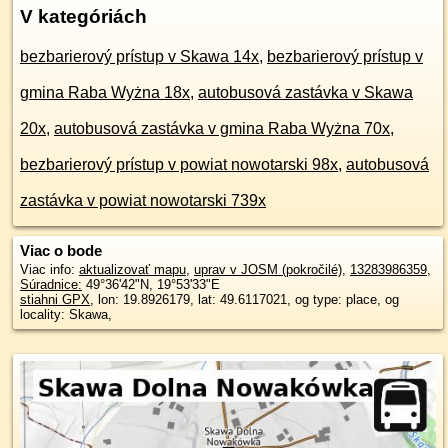
V kategóriách
bezbarierový prístup v Skawa 14x
,
bezbarierový prístup v
gmina Raba Wyżna 18x
,
autobusová zastávka v Skawa
20x
,
autobusová zastávka v gmina Raba Wyżna 70x
,
bezbarierový prístup v powiat nowotarski 98x
,
autobusová
zastávka v powiat nowotarski 739x
Viac o bode
Viac info:
aktualizovať mapu
,
uprav v JOSM (pokročilé)
,
13283986359
,
Súradnice:
49°36'42"N
,
19°53'33"E
stiahni GPX
, lon: 19.8926179, lat: 49.6117021, og type: place, og
locality: Skawa,