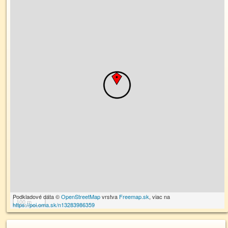
Podkladové dáta ©
OpenStreetMap
vrstva
Freemap.sk
, viac na
100 m
https://poi.oma.sk/n13283986359