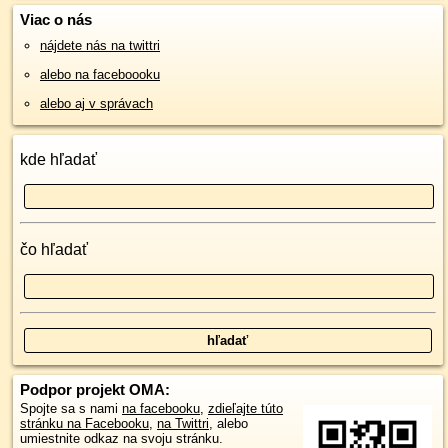
Viac o nás
nájdete nás na twittri
alebo na faceboooku
alebo aj v správach
kde hľadať
čo hľadať
Podpor projekt OMA:
Spojte sa s nami
na facebooku
,
zdieľajte túto
stránku na Facebooku
,
na Twittri
, alebo
umiestnite odkaz na svoju stránku.