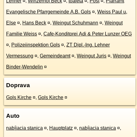
Lehner
¤
,
Winzerhof Beck
¤
,
toaleta
¤
,
Post
¤
,
Pfarramt
Evangelische Pfarrgemeinde A.B. Gols
¤
,
Weiss Paul u,
Else
¤
,
Hans Beck
¤
,
Weingut Schuhmann
¤
,
Weingut
Familie Weiss
¤
,
Cafe-Konditorei Adi & Peter Lunzer OEG
¤
,
Polizeiinspektion Gols
¤
,
ZT Dipl.-Ing. Lehner
Vermessung
¤
,
Gemeindeamt
¤
,
Weingut Juris
¤
,
Weingut
Binder-Wendelin
¤
Doprava
Gols Kirche
¤
,
Gols Kirche
¤
Auto
nabíjacia stanica
¤
,
Hauptplatz
¤
,
nabíjacia stanica
¤
,