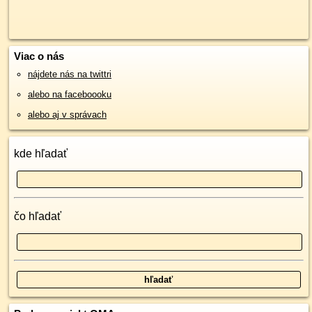
Viac o nás
nájdete nás na twittri
alebo na faceboooku
alebo aj v správach
kde hľadať
čo hľadať