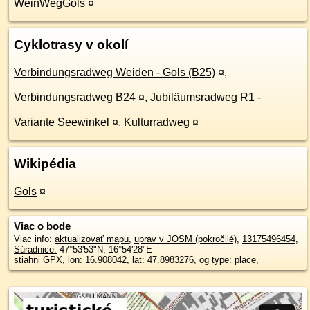
WeinWegGols
¤
Cyklotrasy v okolí
Verbindungsradweg Weiden - Gols (B25)
¤
,
Verbindungsradweg B24
¤
,
Jubiläumsradweg R1 -
Variante Seewinkel
¤
,
Kulturradweg
¤
Wikipédia
Gols
¤
Viac o bode
Viac info:
aktualizovať mapu
,
uprav v JOSM (pokročilé)
,
13175496454
,
Súradnice:
47°53'53"N
,
16°54'28"E
stiahni GPX
, lon: 16.908042, lat: 47.8983276, og type: place,