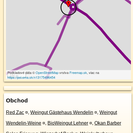
Podkladové dáta ©
OpenStreetMap
vrstva
Freemap.sk
, viac na
100 m
https://poi.oma.sk/n13175496454
Obchod
Red Zac
¤
,
Weingut Gästehaus Wendelin
¤
,
Weingut
Wendelin-Weine
¤
,
BioWeingut Lehner
¤
,
Okan Barber