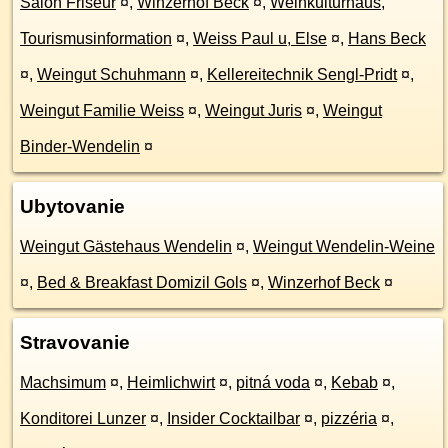
Salon Friseur
¤
,
Winzerhof Beck
¤
,
Weinkulturhaus,
Tourismusinformation
¤
,
Weiss Paul u, Else
¤
,
Hans Beck
¤
,
Weingut Schuhmann
¤
,
Kellereitechnik Sengl-Pridt
¤
,
Weingut Familie Weiss
¤
,
Weingut Juris
¤
,
Weingut
Binder-Wendelin
¤
Ubytovanie
Weingut Gästehaus Wendelin
¤
,
Weingut Wendelin-Weine
¤
,
Bed & Breakfast Domizil Gols
¤
,
Winzerhof Beck
¤
Stravovanie
Machsimum
¤
,
Heimlichwirt
¤
,
pitná voda
¤
,
Kebab
¤
,
Konditorei Lunzer
¤
,
Insider Cocktailbar
¤
,
pizzéria
¤
,