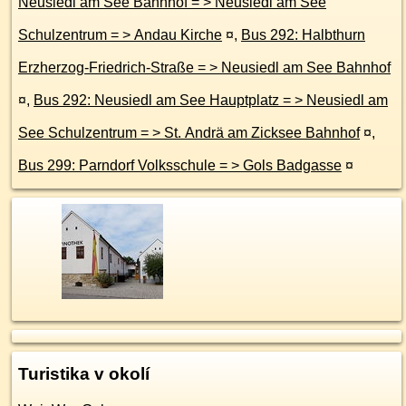
Neusiedl am See Bahnhof = > Neusiedl am See
Schulzentrum = > Andau Kirche
¤
,
Bus 292: Halbthurn
Erzherzog-Friedrich-Straße = > Neusiedl am See Bahnhof
¤
,
Bus 292: Neusiedl am See Hauptplatz = > Neusiedl am
See Schulzentrum = > St. Andrä am Zicksee Bahnhof
¤
,
Bus 299: Parndorf Volksschule = > Gols Badgasse
¤
Turistika v okolí