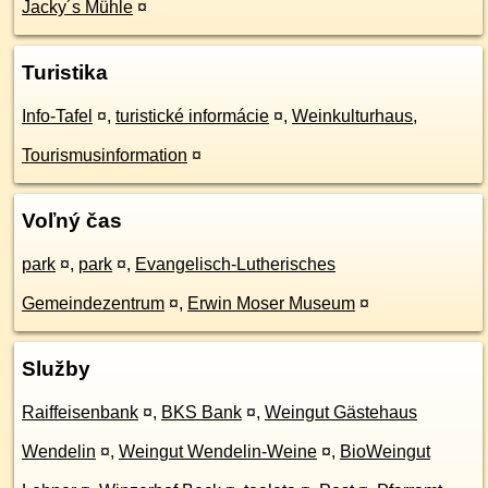
Jacky´s Mühle
¤
Turistika
Info-Tafel
¤
,
turistické informácie
¤
,
Weinkulturhaus,
Tourismusinformation
¤
Voľný čas
park
¤
,
park
¤
,
Evangelisch-Lutherisches
Gemeindezentrum
¤
,
Erwin Moser Museum
¤
Služby
Raiffeisenbank
¤
,
BKS Bank
¤
,
Weingut Gästehaus
Wendelin
¤
,
Weingut Wendelin-Weine
¤
,
BioWeingut