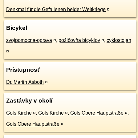
Denkmal für die Gefallenen beider Weltkriege
¤
Bicykel
svojpomocna-oprava
¤
,
požičovňa bicyklov
¤
,
cyklostojan
¤
Prístupnosť
Dr. Martin Asboth
¤
Zastávky v okolí
Gols Kirche
¤
,
Gols Kirche
¤
,
Gols Obere Hauptstraße
¤
,
Gols Obere Hauptstraße
¤