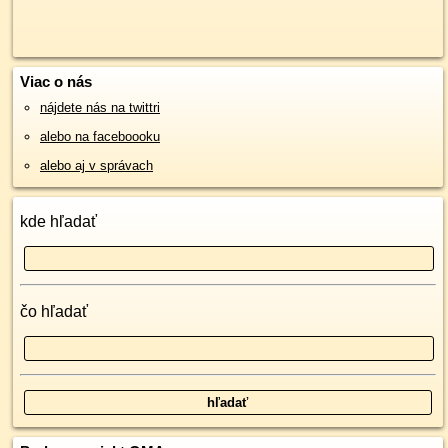
Viac o nás
nájdete nás na twittri
alebo na faceboooku
alebo aj v správach
kde hľadať
čo hľadať