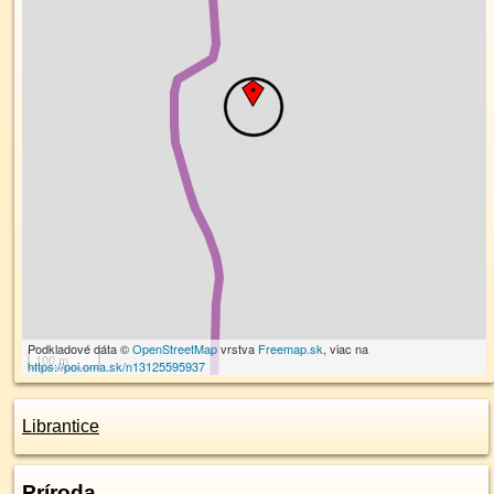
Podkladové dáta ©
OpenStreetMap
vrstva
Freemap.sk
, viac na
100 m
https://poi.oma.sk/n13125595937
Librantice
Príroda