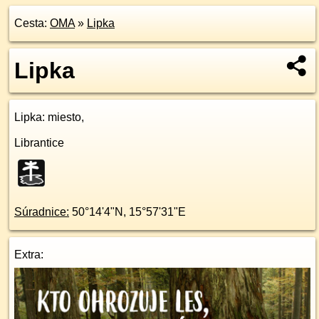
Cesta:
OMA
»
Lipka
Lipka
Lipka
: miesto,
Librantice
Súradnice:
50°14'4"N
,
15°57'31"E
Extra: