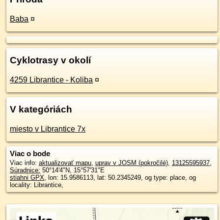
Baba
¤
Cyklotrasy v okolí
4259 Librantice - Koliba
¤
V kategóriách
miesto v Librantice 7x
Viac o bode
Viac info:
aktualizovať mapu
,
uprav v JOSM (pokročilé)
,
13125595937
,
Súradnice:
50°14'4"N
,
15°57'31"E
stiahni GPX
, lon: 15.9586113, lat: 50.2345249, og type: place, og
locality: Librantice,