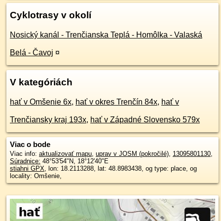
Cyklotrasy v okolí
Nosický kanál - Trenčianska Teplá - Homôlka - Valaská
Belá - Čavoj
¤
V kategóriách
hať v Omšenie 6x
,
hať v okres Trenčín 84x
,
hať v
Trenčiansky kraj 193x
,
hať v Západné Slovensko 579x
Viac o bode
Viac info:
aktualizovať mapu
,
uprav v JOSM (pokročilé)
,
13095801130
,
Súradnice:
48°53'54"N
,
18°12'40"E
stiahni GPX
, lon: 18.2113288, lat: 48.8983438, og type: place, og
locality: Omšenie,