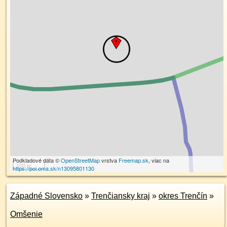
Podkladové dáta ©
OpenStreetMap
vrstva
Freemap.sk
, viac na
100 m
https://poi.oma.sk/n13095801130
Západné Slovensko
»
Trenčiansky kraj
»
okres Trenčín
»
Omšenie