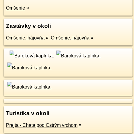
Omšenie
¤
Zastávky v okolí
Omšenie, hájovňa
¤
,
Omšenie, hájovňa
¤
Turistika v okolí
Prejta - Chata pod Ostrým vrchom
¤