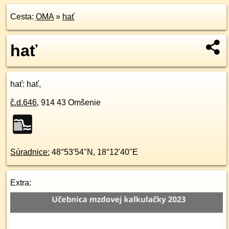
Cesta:
OMA
»
hať
hať
hať
: hať,
č.d.
646
,
914 43
Omšenie
Súradnice:
48°53'54"N
,
18°12'40"E
Extra: