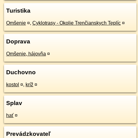
Turistika
Omšenie
¤
,
Cyklotrasy - Okolie Trenčianskych Teplíc
¤
Doprava
Omšenie, hájovňa
¤
Duchovno
kostol
¤
,
kríž
¤
Splav
hať
¤
Prevádzkovateľ