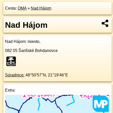
Cesta:
OMA
»
Nad Hájom
Nad Hájom
Nad Hájom
: miesto,
082 05
Šarišské Bohdanovce
Súradnice:
48°50'57"N
,
21°19'46"E
Extra: