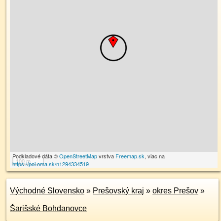
Podkladové dáta ©
OpenStreetMap
vrstva
Freemap.sk
, viac na
100 m
https://poi.oma.sk/n1294334519
Východné Slovensko
»
Prešovský kraj
»
okres Prešov
»
Šarišské Bohdanovce