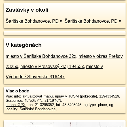
Zastávky v okolí
Šarišské Bohdanovce, PD
¤
,
Šarišské Bohdanovce, PD
¤
V kategóriách
miesto v Šarišské Bohdanovce 32x
,
miesto v okres Prešov
2325x
,
miesto v Prešovský kraj 19453x
,
miesto v
Východné Slovensko 31644x
Viac o bode
Viac info:
aktualizovať mapu
,
uprav v JOSM (pokročilé)
,
1294334519
,
Súradnice:
48°50'57"N
,
21°19'46"E
stiahni GPX
, lon: 21.3295352, lat: 48.8493945, og type: place, og
locality: Šarišské Bohdanovce,