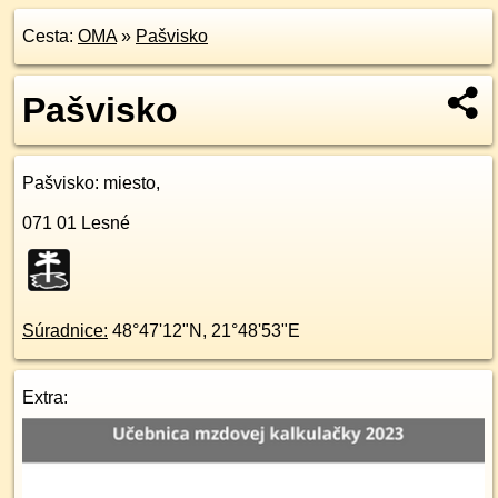
Cesta:
OMA
»
Pašvisko
Pašvisko
Pašvisko
: miesto,
071 01
Lesné
Súradnice:
48°47'12"N
,
21°48'53"E
Extra: