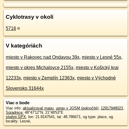
Cyklotrasy v okolí
5716
¤
V kategóriách
miesto v Rakovec nad Ondavou 39x
,
miesto v Lesné 55x
,
miesto v okres Michalovce 2155x
,
miesto v Košický kraj
12233x
,
miesto v Zemplín 12363x
,
miesto v Východné
Slovensko 31644x
Viac o bode
Viac info:
aktualizovať mapu
,
uprav v JOSM (pokročilé)
,
12917948023
,
Súradnice:
48°47'12"N
,
21°48'53"E
stiahni GPX
, lon: 21.8147541, lat: 48.786671, og type: place, og
locality: Lesné,