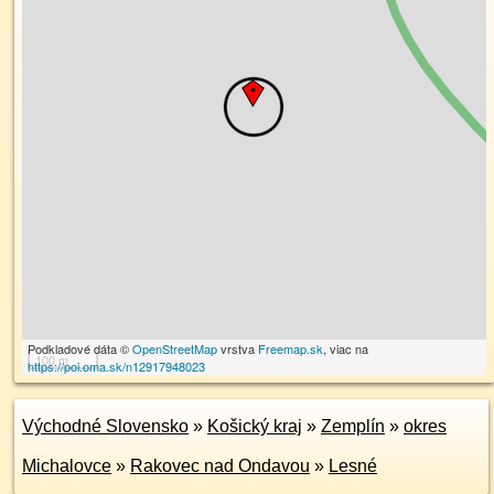
Podkladové dáta ©
OpenStreetMap
vrstva
Freemap.sk
, viac na
100 m
https://poi.oma.sk/n12917948023
Východné Slovensko
»
Košický kraj
»
Zemplín
»
okres
Michalovce
»
Rakovec nad Ondavou
»
Lesné