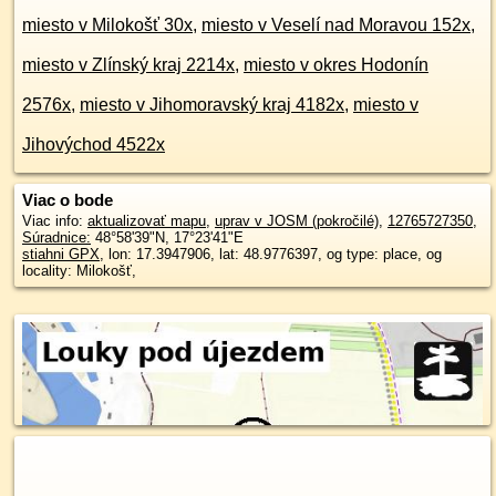
miesto v Milokošť 30x
,
miesto v Veselí nad Moravou 152x
,
miesto v Zlínský kraj 2214x
,
miesto v okres Hodonín
2576x
,
miesto v Jihomoravský kraj 4182x
,
miesto v
Jihovýchod 4522x
Viac o bode
Viac info:
aktualizovať mapu
,
uprav v JOSM (pokročilé)
,
12765727350
,
Súradnice:
48°58'39"N
,
17°23'41"E
stiahni GPX
, lon: 17.3947906, lat: 48.9776397, og type: place, og
locality: Milokošť,