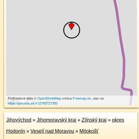
Podkladové dáta ©
OpenStreetMap
vrstva
Freemap.sk
, viac na
100 m
https://poi.oma.sk/n12765727350
Jihovýchod
»
Jihomoravský kraj
»
Zlínský kraj
»
okres
Hodonín
»
Veselí nad Moravou
»
Milokošť