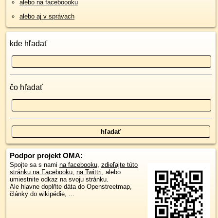
alebo na faceboooku
alebo aj v správach
kde hľadať
čo hľadať
Podpor projekt OMA:
Spojte sa s nami
na facebooku
,
zdieľajte túto
stránku na Facebooku
,
na Twittri
, alebo
umiestnite odkaz na svoju stránku.
Ale hlavne doplňte dáta do Openstreetmap,
články do wikipédie, ...