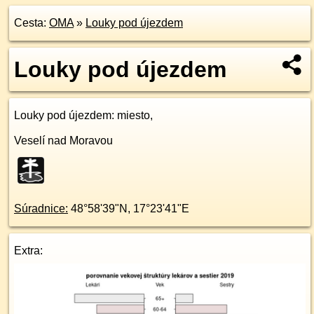
Cesta:
OMA
»
Louky pod újezdem
Louky pod újezdem
Louky pod újezdem
: miesto,
Veselí nad Moravou
Súradnice:
48°58'39"N
,
17°23'41"E
Extra: