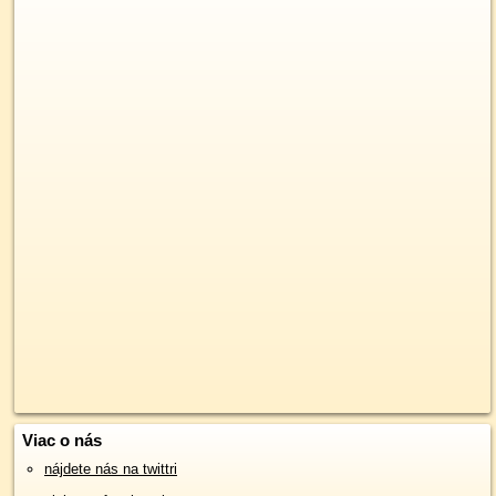
Viac o nás
nájdete nás na twittri