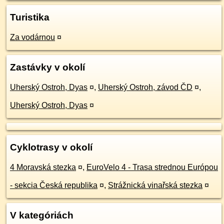
Turistika
Za vodárnou
¤
Zastávky v okolí
Uherský Ostroh, Dyas
¤
,
Uherský Ostroh, závod ČD
¤
,
Uherský Ostroh, Dyas
¤
Cyklotrasy v okolí
4 Moravská stezka
¤
,
EuroVelo 4 - Trasa strednou Európou
- sekcia Česká republika
¤
,
Strážnická vinařská stezka
¤
V kategóriách