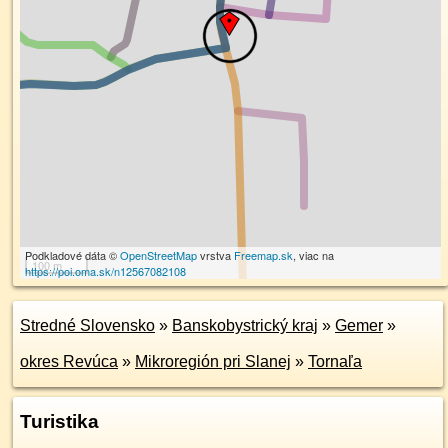
Podkladové dáta ©
OpenStreetMap
vrstva
Freemap.sk
, viac na
100 m
https://poi.oma.sk/n12567082108
Stredné Slovensko
»
Banskobystrický kraj
»
Gemer
»
okres Revúca
»
Mikroregión pri Slanej
»
Tornaľa
Turistika