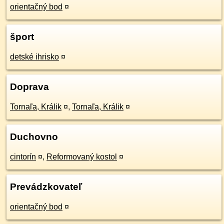
orientačný bod
¤
šport
detské ihrisko
¤
Doprava
Tornaľa, Králik
¤
,
Tornaľa, Králik
¤
Duchovno
cintorín
¤
,
Reformovaný kostol
¤
Prevádzkovateľ
orientačný bod
¤