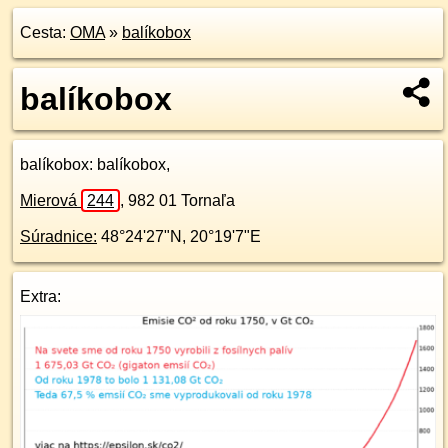
Cesta:
OMA
»
balíkobox
balíkobox
balíkobox
: balíkobox,
Mierová
244
,
982 01
Tornaľa
Súradnice:
48°24'27"N
,
20°19'7"E
Extra: