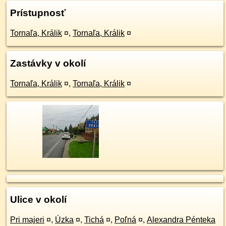
Prístupnosť
Tornaľa, Králik
¤
,
Tornaľa, Králik
¤
Zastávky v okolí
Tornaľa, Králik
¤
,
Tornaľa, Králik
¤
Ulice v okolí
Pri majeri
¤
,
Úzka
¤
,
Tichá
¤
,
Poľná
¤
,
Alexandra Pénteka