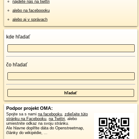
nájdete nás na twittri
alebo na faceboooku
alebo aj v správach
kde hľadať
čo hľadať
Podpor projekt OMA:
Spojte sa s nami
na facebooku
,
zdieľajte túto
stránku na Facebooku
,
na Twittri
, alebo
umiestnite odkaz na svoju stránku.
Ale hlavne doplňte dáta do Openstreetmap,
články do wikipédie, ...