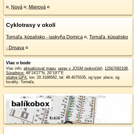
¤
,
Nová
¤
,
Mierová
¤
Cyklotrasy v okolí
Tornaľa, kúpalisko - jaskyňa Domica
¤
,
Tornaľa, kúpalisko
- Drnava
¤
Viac o bode
Viac info:
aktualizovať mapu
,
uprav v JOSM (pokročilé)
,
12567082108
,
Súradnice:
48°24'27"N
,
20°19'7"E
stiahni GPX
, lon: 20.3188582, lat: 48.4075535, og type: place, og
locality: Tornaľa,