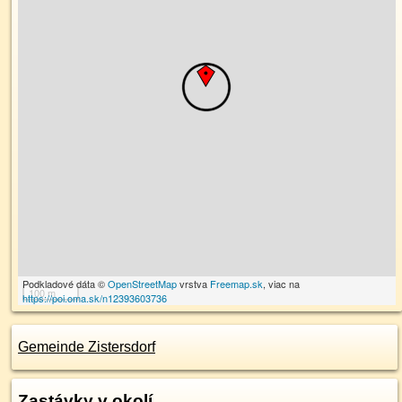
Podkladové dáta ©
OpenStreetMap
vrstva
Freemap.sk
, viac na
100 m
https://poi.oma.sk/n12393603736
Gemeinde Zistersdorf
Zastávky v okolí