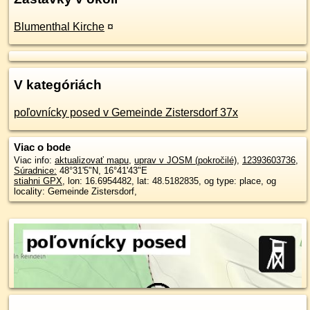
Blumenthal Kirche
¤
V kategóriách
poľovnícky posed v Gemeinde Zistersdorf 37x
Viac o bode
Viac info:
aktualizovať mapu
,
uprav v JOSM (pokročilé)
,
12393603736
,
Súradnice:
48°31'5"N
,
16°41'43"E
stiahni GPX
, lon: 16.6954482, lat: 48.5182835, og type: place, og
locality: Gemeinde Zistersdorf,