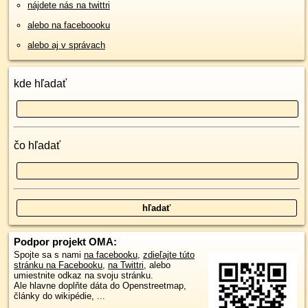
nájdete nás na twittri
alebo na faceboooku
alebo aj v správach
kde hľadať
čo hľadať
Podpor projekt OMA:
Spojte sa s nami
na facebooku
,
zdieľajte túto
stránku na Facebooku
,
na Twittri
, alebo
umiestnite odkaz na svoju stránku.
Ale hlavne doplňte dáta do Openstreetmap,
články do wikipédie, ...