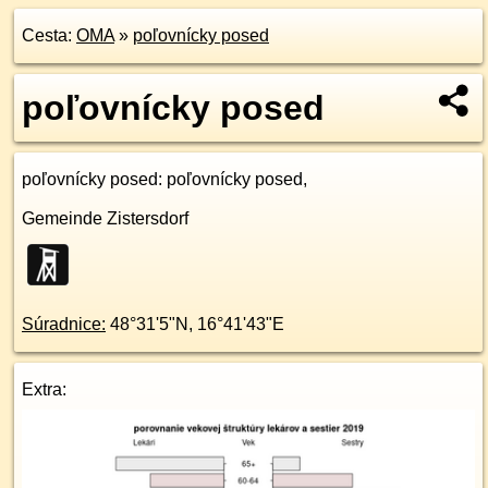
Cesta:
OMA
»
poľovnícky posed
poľovnícky posed
poľovnícky posed
: poľovnícky posed,
Gemeinde Zistersdorf
Súradnice:
48°31'5"N
,
16°41'43"E
Extra: