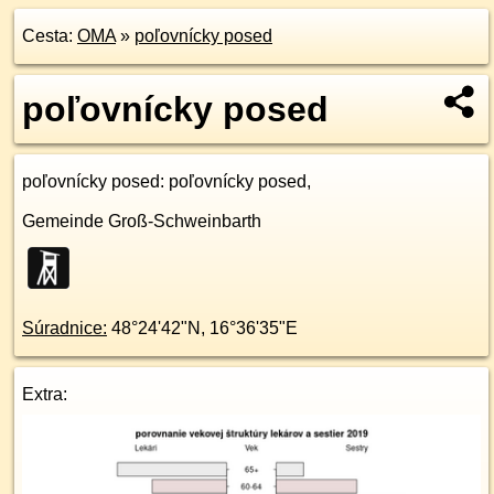
Cesta:
OMA
»
poľovnícky posed
poľovnícky posed
poľovnícky posed
: poľovnícky posed,
Gemeinde Groß-Schweinbarth
Súradnice:
48°24'42"N
,
16°36'35"E
Extra: