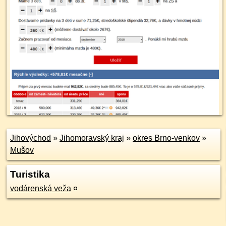
Jihovýchod
»
Jihomoravský kraj
»
okres Brno-venkov
»
Mušov
Turistika
vodárenská veža
¤