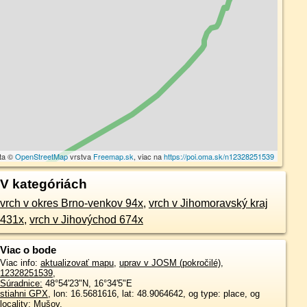
ta ©
OpenStreetMap
vrstva
Freemap.sk
, viac na
https://poi.oma.sk/n12328251539
V kategóriách
vrch v okres Brno-venkov 94x
,
vrch v Jihomoravský kraj
431x
,
vrch v Jihovýchod 674x
Viac o bode
Viac info:
aktualizovať mapu
,
uprav v JOSM (pokročilé)
,
12328251539
,
Súradnice:
48°54'23"N
,
16°34'5"E
stiahni GPX
, lon: 16.5681616, lat: 48.9064642, og type: place, og
locality: Mušov,