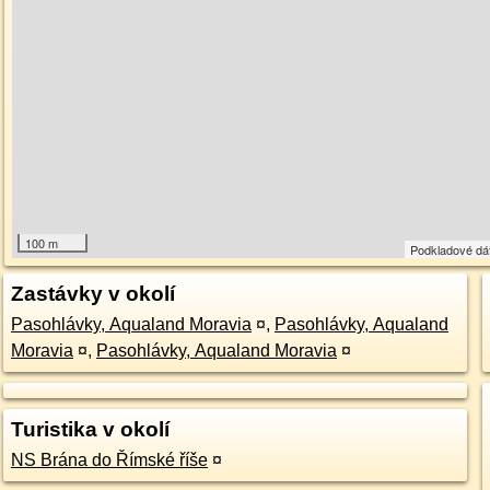
100 m
Podkladové dá
Zastávky v okolí
Pasohlávky, Aqualand Moravia
¤
,
Pasohlávky, Aqualand
Moravia
¤
,
Pasohlávky, Aqualand Moravia
¤
Turistika v okolí
NS Brána do Římské říše
¤