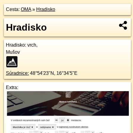
Cesta:
OMA
»
Hradisko
Hradisko
Hradisko
: vrch,
Mušov
Súradnice:
48°54'23"N
,
16°34'5"E
Extra: