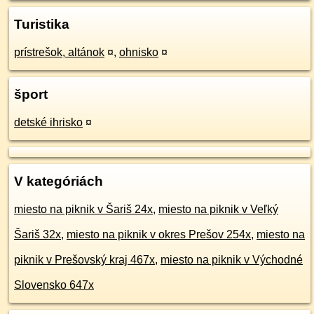
Turistika
prístrešok, altánok
¤
,
ohnisko
¤
šport
detské ihrisko
¤
V kategóriách
miesto na piknik v Šariš 24x
,
miesto na piknik v Veľký
Šariš 32x
,
miesto na piknik v okres Prešov 254x
,
miesto na
piknik v Prešovský kraj 467x
,
miesto na piknik v Východné
Slovensko 647x