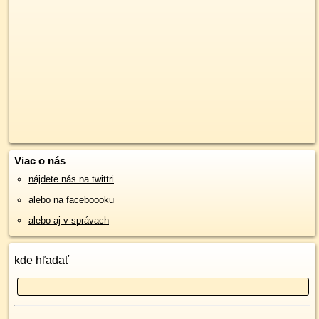
Viac o nás
nájdete nás na twittri
alebo na faceboooku
alebo aj v správach
kde hľadať