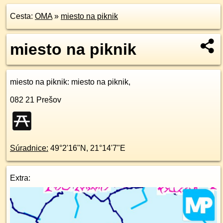
Cesta:
OMA
»
miesto na piknik
miesto na piknik
miesto na piknik
: miesto na piknik,
082 21
Prešov
Súradnice:
49°2'16"N
,
21°14'7"E
Extra: