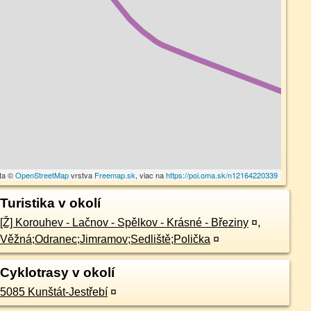
ta ©
OpenStreetMap
vrstva
Freemap.sk
, viac na
https://poi.oma.sk/n12164220339
Turistika v okolí
[Ž] Korouhev - Lačnov - Spělkov - Krásné - Březiny
¤
,
Věžná;Odranec;Jimramov;Sedliště;Polička
¤
Cyklotrasy v okolí
5085 Kunštát-Jestřebí
¤