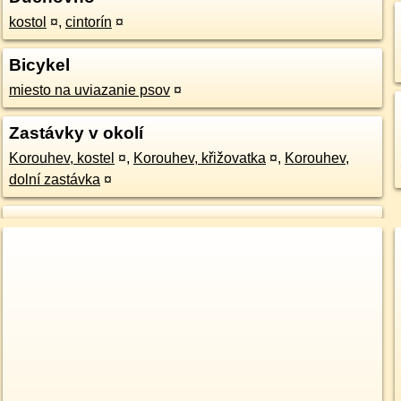
kostol
¤
,
cintorín
¤
Bicykel
miesto na uviazanie psov
¤
Zastávky v okolí
Korouhev, kostel
¤
,
Korouhev, křižovatka
¤
,
Korouhev,
dolní zastávka
¤