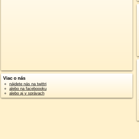
Viac o nás
nájdete nás na twittri
alebo na faceboooku
alebo aj v správach