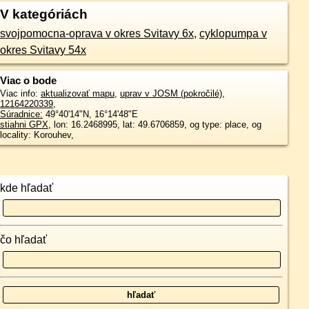
V kategóriách
svojpomocna-oprava v okres Svitavy 6x
,
cyklopumpa v
okres Svitavy 54x
Viac o bode
Viac info:
aktualizovať mapu
,
uprav v JOSM (pokročilé)
,
12164220339
,
Súradnice:
49°40'14"N
,
16°14'48"E
stiahni GPX
, lon: 16.2468995, lat: 49.6706859, og type: place, og
locality: Korouhev,
kde hľadať
čo hľadať