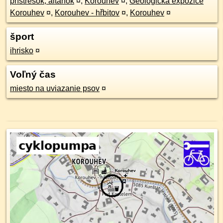
prístrešok, altánok
¤
,
Korouhev
¤
,
Geologická expozice
Korouhev
¤
,
Korouhev - hřbitov
¤
,
Korouhev
¤
šport
ihrisko
¤
Voľný čas
miesto na uviazanie psov
¤