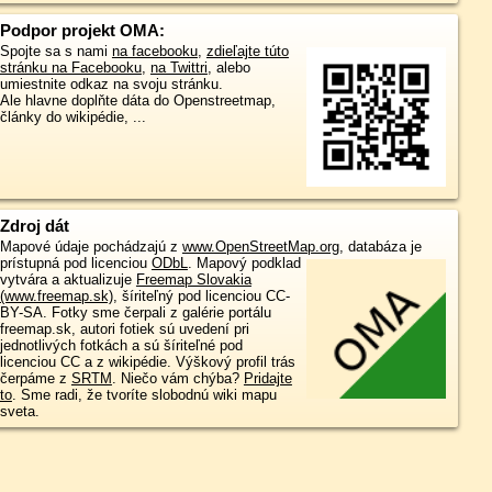
Podpor projekt OMA:
Spojte sa s nami
na facebooku
,
zdieľajte túto
stránku na Facebooku
,
na Twittri
, alebo
umiestnite odkaz na svoju stránku.
Ale hlavne doplňte dáta do Openstreetmap,
články do wikipédie, ...
Zdroj dát
Mapové údaje pochádzajú z
www.OpenStreetMap.org
, databáza je
prístupná pod licenciou
ODbL
.
Mapový podklad
vytvára a aktualizuje
Freemap Slovakia
(www.freemap.sk)
, šíriteľný pod licenciou CC-
BY-SA. Fotky sme čerpali z galérie portálu
freemap.sk, autori fotiek sú uvedení pri
jednotlivých fotkách a sú šíriteľné pod
licenciou CC a z wikipédie. Výškový profil trás
čerpáme z
SRTM
. Niečo vám chýba?
Pridajte
to
. Sme radi, že tvoríte slobodnú wiki mapu
sveta.