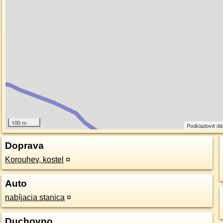
100 m
Podkladové dá
Doprava
Korouhev, kostel
¤
Auto
nabíjacia stanica
¤
Duchovno