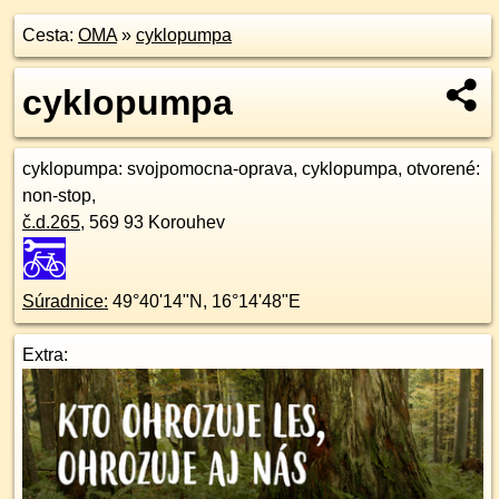
Cesta:
OMA
»
cyklopumpa
cyklopumpa
cyklopumpa
: svojpomocna-oprava, cyklopumpa, otvorené:
non-stop,
č.d.
265
,
569 93
Korouhev
Súradnice:
49°40'14"N
,
16°14'48"E
Extra: