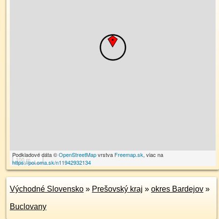
Podkladové dáta ©
OpenStreetMap
vrstva
Freemap.sk
, viac na
100 m
https://poi.oma.sk/n11942932134
Východné Slovensko
»
Prešovský kraj
»
okres Bardejov
»
Buclovany