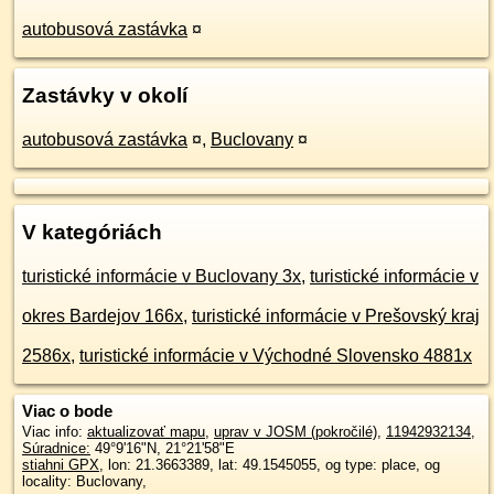
autobusová zastávka
¤
Zastávky v okolí
autobusová zastávka
¤
,
Buclovany
¤
V kategóriách
turistické informácie v Buclovany 3x
,
turistické informácie v
okres Bardejov 166x
,
turistické informácie v Prešovský kraj
2586x
,
turistické informácie v Východné Slovensko 4881x
Viac o bode
Viac info:
aktualizovať mapu
,
uprav v JOSM (pokročilé)
,
11942932134
,
Súradnice:
49°9'16"N
,
21°21'58"E
stiahni GPX
, lon: 21.3663389, lat: 49.1545055, og type: place, og
locality: Buclovany,