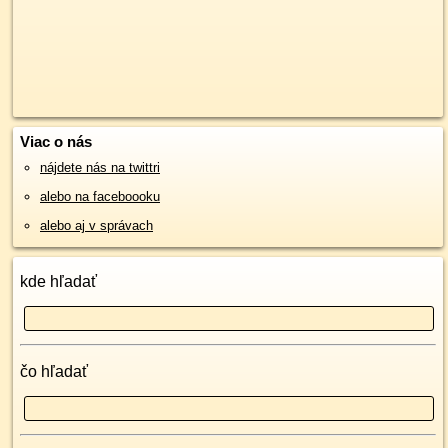
Viac o nás
nájdete nás na twittri
alebo na faceboooku
alebo aj v správach
kde hľadať
čo hľadať