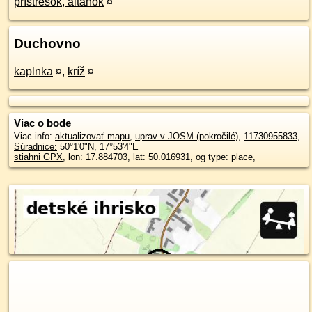
prístrešok, altánok
¤
Duchovno
kaplnka
¤
,
kríž
¤
Viac o bode
Viac info:
aktualizovať mapu
,
uprav v JOSM (pokročilé)
,
11730955833
,
Súradnice:
50°1'0"N
,
17°53'4"E
stiahni GPX
, lon: 17.884703, lat: 50.016931, og type: place,