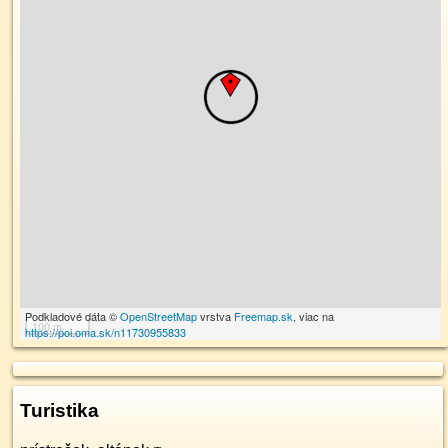
Podkladové dáta ©
OpenStreetMap
vrstva
Freemap.sk
, viac na
100 m
https://poi.oma.sk/n11730955833
Turistika