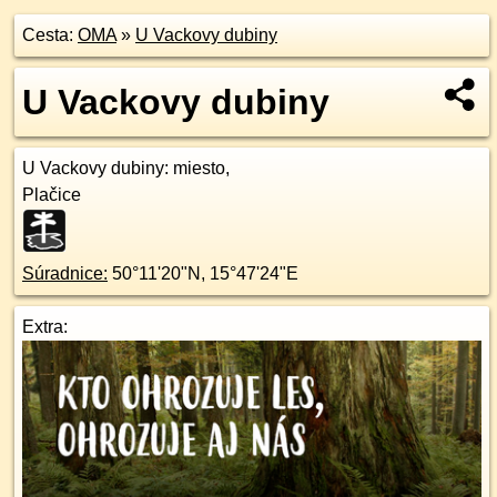
Cesta:
OMA
»
U Vackovy dubiny
U Vackovy dubiny
U Vackovy dubiny
: miesto,
Plačice
Súradnice:
50°11'20"N
,
15°47'24"E
Extra: