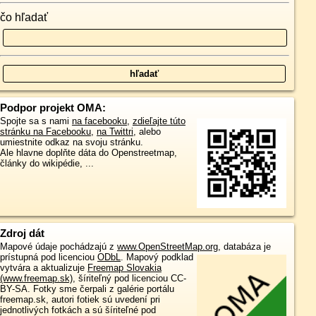
čo hľadať
Podpor projekt OMA:
Spojte sa s nami
na facebooku
,
zdieľajte túto
stránku na Facebooku
,
na Twittri
, alebo
umiestnite odkaz na svoju stránku.
Ale hlavne doplňte dáta do Openstreetmap,
články do wikipédie, ...
Zdroj dát
Mapové údaje pochádzajú z
www.OpenStreetMap.org
, databáza je
prístupná pod licenciou
ODbL
.
Mapový podklad
vytvára a aktualizuje
Freemap Slovakia
(www.freemap.sk)
, šíriteľný pod licenciou CC-
BY-SA. Fotky sme čerpali z galérie portálu
freemap.sk, autori fotiek sú uvedení pri
jednotlivých fotkách a sú šíriteľné pod