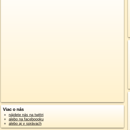
Viac o nás
nájdete nás na twittri
alebo na faceboooku
alebo aj v správach