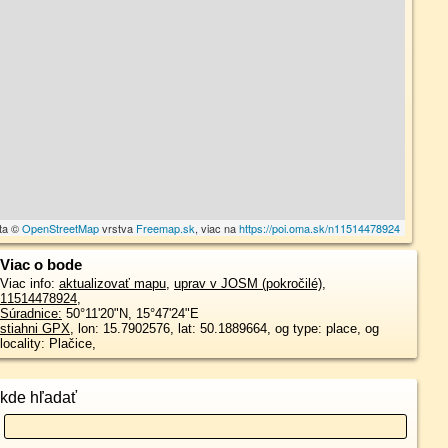
ta ©
OpenStreetMap
vrstva
Freemap.sk
, viac na
https://poi.oma.sk/n11514478924
Viac o bode
Viac info:
aktualizovať mapu
,
uprav v JOSM (pokročilé)
,
11514478924
,
Súradnice:
50°11'20"N
,
15°47'24"E
stiahni GPX
, lon: 15.7902576, lat: 50.1889664, og type: place, og
locality: Plačice,
kde hľadať