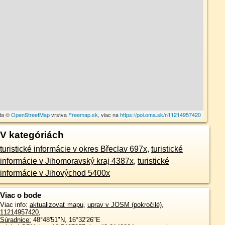
ta ©
OpenStreetMap
vrstva
Freemap.sk
, viac na
https://poi.oma.sk/n11214957420
V kategóriách
turistické informácie v okres Břeclav 697x
,
turistické
informácie v Jihomoravský kraj 4387x
,
turistické
informácie v Jihovýchod 5400x
Viac o bode
Viac info:
aktualizovať mapu
,
uprav v JOSM (pokročilé)
,
11214957420
,
Súradnice:
48°48'51"N
,
16°32'26"E