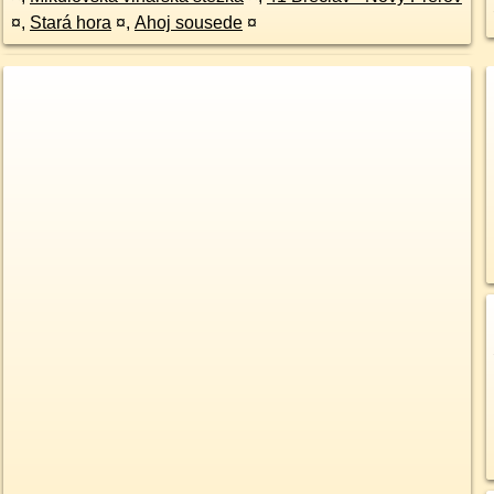
¤
,
Stará hora
¤
,
Ahoj sousede
¤