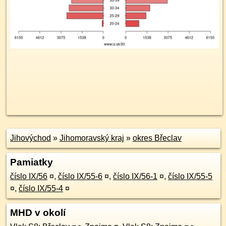
Jihovýchod
»
Jihomoravský kraj
»
okres Břeclav
Pamiatky
číslo IX/56
¤
,
číslo IX/55-6
¤
,
číslo IX/56-1
¤
,
číslo IX/55-5
¤
,
číslo IX/55-4
¤
MHD v okolí