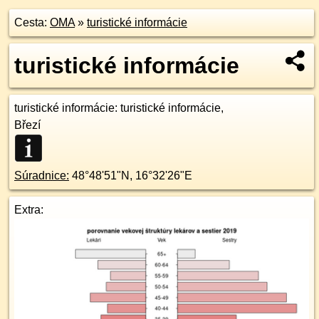
Cesta:
OMA
»
turistické informácie
turistické informácie
turistické informácie
: turistické informácie,
Březí
Súradnice:
48°48'51"N
,
16°32'26"E
Extra: