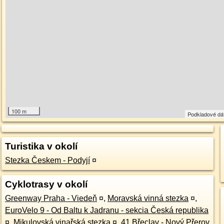
100 m
Podkladové dá
Turistika v okolí
Stezka Českem - Podyjí
¤
Cyklotrasy v okolí
Greenway Praha - Viedeň
¤
,
Moravská vinná stezka
¤
,
EuroVelo 9 - Od Baltu k Jadranu - sekcia Česká republika
¤
,
Mikulovská vinařská stezka
¤
,
41 Břeclav - Nový Přerov