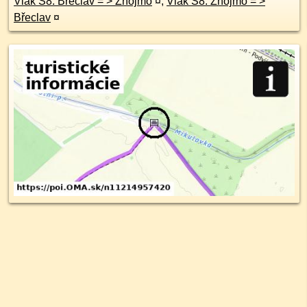
Vlak S8: Břeclav = > Znojmo
¤
,
Vlak S8: Znojmo = >
Břeclav
¤