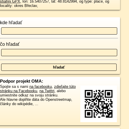
stiahni GPX
, lon: 16.5407257, lat: 48.8142994, og type: place, og
locality: okres Břeclav,
kde hľadať
čo hľadať
Podpor projekt OMA:
Spojte sa s nami
na facebooku
,
zdieľajte túto
stránku na Facebooku
,
na Twittri
, alebo
umiestnite odkaz na svoju stránku.
Ale hlavne doplňte dáta do Openstreetmap,
články do wikipédie, ...