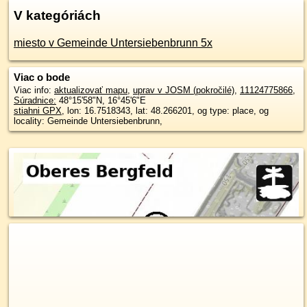
V kategóriách
miesto v Gemeinde Untersiebenbrunn 5x
Viac o bode
Viac info:
aktualizovať mapu
,
uprav v JOSM (pokročilé)
,
11124775866
,
Súradnice:
48°15'58"N
,
16°45'6"E
stiahni GPX
, lon: 16.7518343, lat: 48.266201, og type: place, og
locality: Gemeinde Untersiebenbrunn,