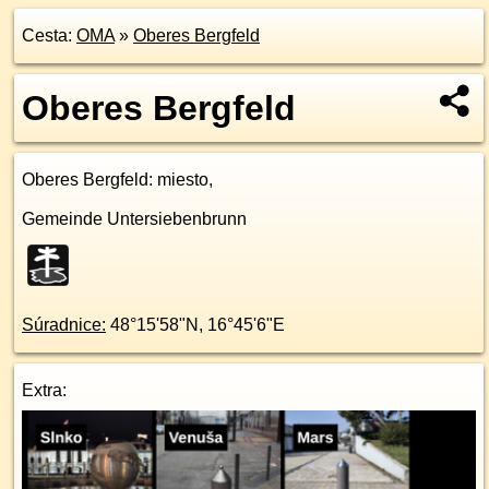
Cesta:
OMA
»
Oberes Bergfeld
Oberes Bergfeld
Oberes Bergfeld
: miesto,
Gemeinde Untersiebenbrunn
Súradnice:
48°15'58"N
,
16°45'6"E
Extra: