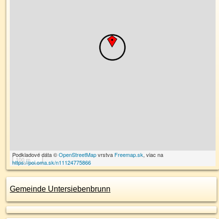
Podkladové dáta ©
OpenStreetMap
vrstva
Freemap.sk
, viac na
100 m
https://poi.oma.sk/n11124775866
Gemeinde Untersiebenbrunn