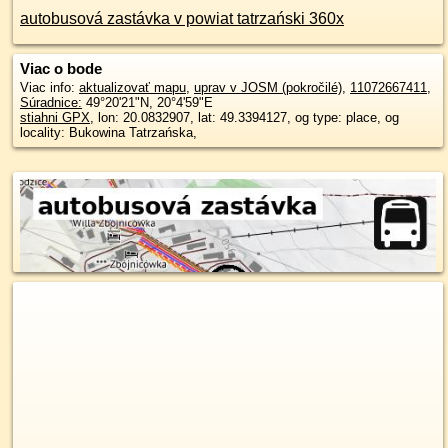
autobusová zastávka v powiat tatrzański 360x
Viac o bode
Viac info:
aktualizovať mapu
,
uprav v JOSM (pokročilé)
,
11072667411
,
Súradnice:
49°20'21"N
,
20°4'59"E
stiahni GPX
, lon: 20.0832907, lat: 49.3394127, og type: place, og
locality: Bukowina Tatrzańska,