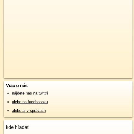
Viac o nás
nájdete nás na twittri
alebo na faceboooku
alebo aj v správach
kde hľadať