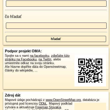
čo hľadať
Podpor projekt OMA:
Spojte sa s nami
na facebooku
,
zdieľajte túto
stránku na Facebooku
,
na Twittri
, alebo
umiestnite odkaz na svoju stránku.
Ale hlavne doplňte dáta do Openstreetmap,
články do wikipédie, ...
Zdroj dát
Mapové údaje pochádzajú z
www.OpenStreetMap.org
, databáza je
prístupná pod licenciou
ODbL
.
Mapový podklad
vytvára a aktualizuje
Freemap Slovakia