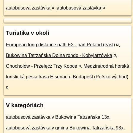
autobusová zastávka
¤
,
autobusová zastávka
¤
Turistika v okolí
European long distance path E3 - part Poland (east)
¤
,
Bukowina Tatrzańska Dolna rondo - Kobylarzówka
¤
,
Chochołów - Przełęcz Trzy Kopce
¤
,
Medzinárodná horská
turistická pesia trasa Eisenach–Budapešt (Poľsko východ)
¤
V kategóriách
autobusová zastávka v Bukowina Tatrzańska 13x
,
autobusová zastávka v gmina Bukowina Tatrzańska 93x
,