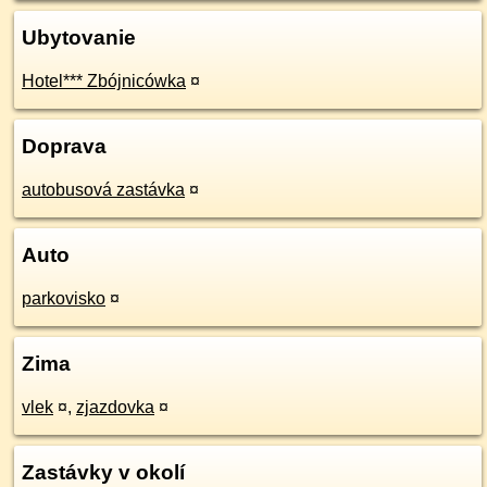
Ubytovanie
Hotel*** Zbójnicówka
¤
Doprava
autobusová zastávka
¤
Auto
parkovisko
¤
Zima
vlek
¤
,
zjazdovka
¤
Zastávky v okolí