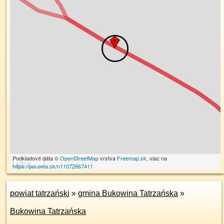
Podkladové dáta ©
OpenStreetMap
vrstva
Freemap.sk
, viac na
100 m
https://poi.oma.sk/n11072667411
powiat tatrzański
»
gmina Bukowina Tatrzańska
»
Bukowina Tatrzańska