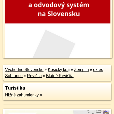
Východné Slovensko
»
Košický kraj
»
Zemplín
»
okres
Sobrance
»
Revištia
»
Blatné Revištia
Turistika
Nižné záhumienky
¤