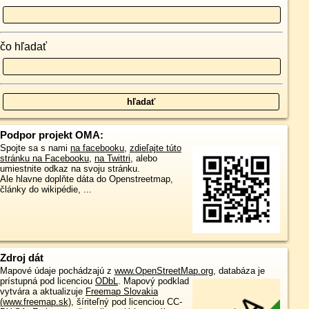
čo hľadať
Podpor projekt OMA:
Spojte sa s nami
na facebooku
,
zdieľajte túto
stránku na Facebooku
,
na Twittri
, alebo
umiestnite odkaz na svoju stránku.
Ale hlavne doplňte dáta do Openstreetmap,
články do wikipédie, ...
Zdroj dát
Mapové údaje pochádzajú z
www.OpenStreetMap.org
, databáza je
prístupná pod licenciou
ODbL
.
Mapový podklad
vytvára a aktualizuje
Freemap Slovakia
(www.freemap.sk)
, šíriteľný pod licenciou CC-