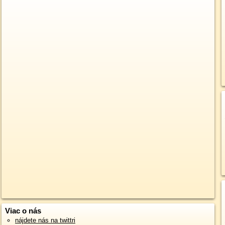
Viac o nás
nájdete nás na twittri