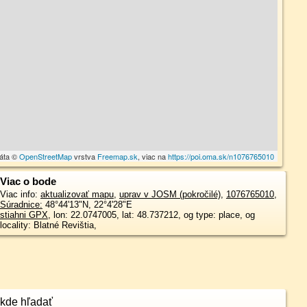
dáta ©
OpenStreetMap
vrstva
Freemap.sk
, viac na
https://poi.oma.sk/n1076765010
Viac o bode
Viac info:
aktualizovať mapu
,
uprav v JOSM (pokročilé)
,
1076765010
,
Súradnice:
48°44'13"N
,
22°4'28"E
stiahni GPX
, lon: 22.0747005, lat: 48.737212, og type: place, og
locality: Blatné Revištia,
kde hľadať