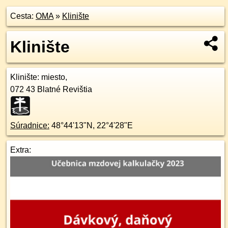
Cesta:
OMA
»
Klinište
Klinište
Klinište
: miesto,
072 43
Blatné Revištia
Súradnice:
48°44'13"N
,
22°4'28"E
Extra: