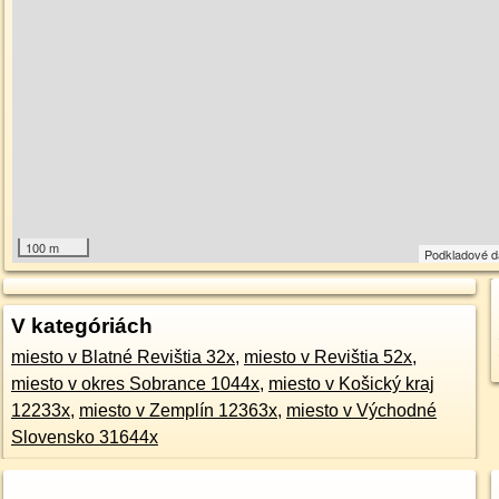
100 m
Podkladové 
V kategóriách
miesto v Blatné Revištia 32x
,
miesto v Revištia 52x
,
miesto v okres Sobrance 1044x
,
miesto v Košický kraj
12233x
,
miesto v Zemplín 12363x
,
miesto v Východné
Slovensko 31644x