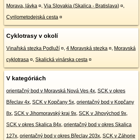
Morava, lávka
¤
,
Via Slovakia (Skalica - Bratislava)
¤
,
Cyrilometodejská cesta
¤
Cyklotrasy v okolí
Vinařská stezka Podluží
¤
,
4 Moravská stezka
¤
,
Moravská
cyklotrasa
¤
,
Skalická vinárska cesta
¤
V kategóriách
orientačný bod v Moravská Nová Ves 4x
,
SCK v okres
Břeclav 4x
,
SCK v Kopčany 5x
,
orientačný bod v Kopčany
8x
,
SCK v Jihomoravský kraj 9x
,
SCK v Jihovýchod 9x
,
SCK v okres Skalica 84x
,
orientačný bod v okres Skalica
127x
,
orientačný bod v okres Břeclav 203x
,
SCK v Záhorie