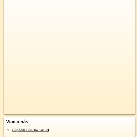
Viac o nás
nájdete nás na twittri