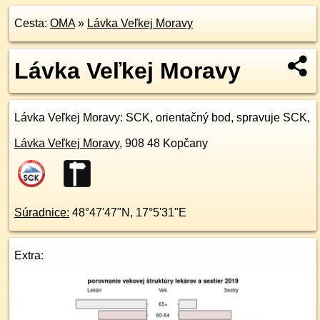
Cesta:
OMA
»
Lávka Veľkej Moravy
Lávka Veľkej Moravy
Lávka Veľkej Moravy
: SCK, orientačný bod, spravuje SCK,
Lávka Veľkej Moravy
,
908 48
Kopčany
Súradnice:
48°47'47"N
,
17°5'31"E
Extra: