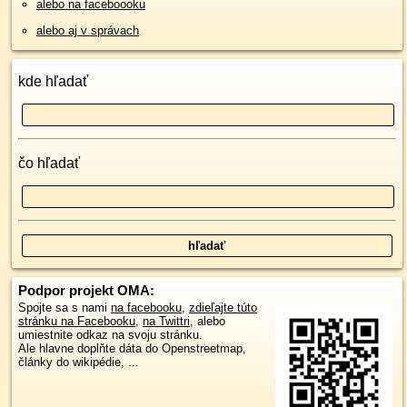
alebo na faceboooku
alebo aj v správach
kde hľadať
čo hľadať
Podpor projekt OMA:
Spojte sa s nami
na facebooku
,
zdieľajte túto
stránku na Facebooku
,
na Twittri
, alebo
umiestnite odkaz na svoju stránku.
Ale hlavne doplňte dáta do Openstreetmap,
články do wikipédie, ...