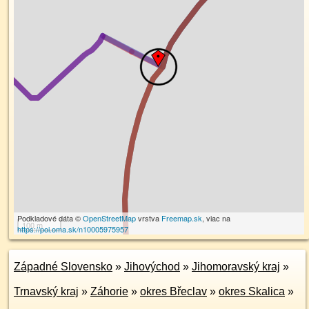
Podkladové dáta ©
OpenStreetMap
vrstva
Freemap.sk
, viac na
100 m
https://poi.oma.sk/n10005975957
Západné Slovensko
»
Jihovýchod
»
Jihomoravský kraj
»
Trnavský kraj
»
Záhorie
»
okres Břeclav
»
okres Skalica
»