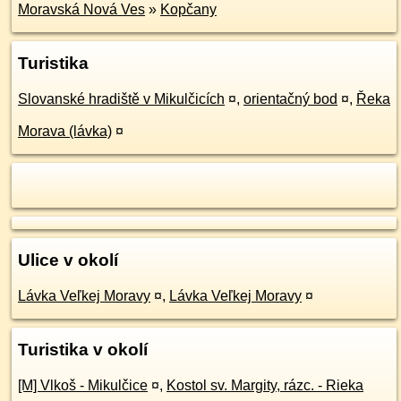
Moravská Nová Ves
»
Kopčany
Turistika
Slovanské hradiště v Mikulčicích
¤
,
orientačný bod
¤
,
Řeka
Morava (lávka)
¤
Ulice v okolí
Lávka Veľkej Moravy
¤
,
Lávka Veľkej Moravy
¤
Turistika v okolí
[M] Vlkoš - Mikulčice
¤
,
Kostol sv. Margity, rázc. - Rieka