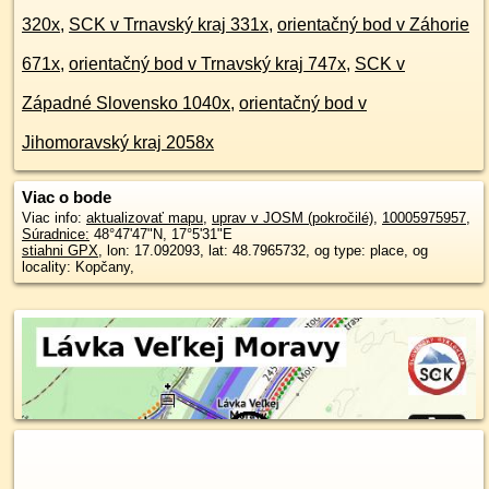
320x
,
SCK v Trnavský kraj 331x
,
orientačný bod v Záhorie
671x
,
orientačný bod v Trnavský kraj 747x
,
SCK v
Západné Slovensko 1040x
,
orientačný bod v
Jihomoravský kraj 2058x
Viac o bode
Viac info:
aktualizovať mapu
,
uprav v JOSM (pokročilé)
,
10005975957
,
Súradnice:
48°47'47"N
,
17°5'31"E
stiahni GPX
, lon: 17.092093, lat: 48.7965732, og type: place, og
locality: Kopčany,